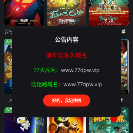
第8集
第10集完结
第10集
我与超人的冒险 第三季
探险活宝：菲奥娜与蛋糕 第二季
瑞克和莫蒂第九季
公告内容
人气:182
人气:337
人气:622
请牢记永久域名
77大片网：
www.77dpw.vip
防迷路域名：
www.77dpw.vip
第10集完结
第12集完结
第22集
人力资源 第一季
机械之声的传奇第四季
辛普森一家 第二十四季
好的，我记住啦
人气:353
人气:181
人气:915