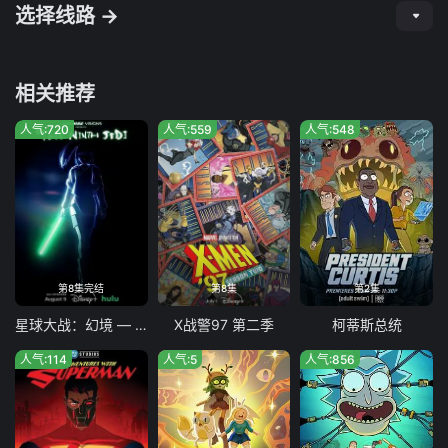
选择线路 →
相关推荐
人气:720
人气:559
人气:548
第8集完结
第8集
第2集
星球大战：幻境 — 第九个绝地武士
X战警97 第二季
柯蒂斯总统
人气:114
人气:5
人气:856