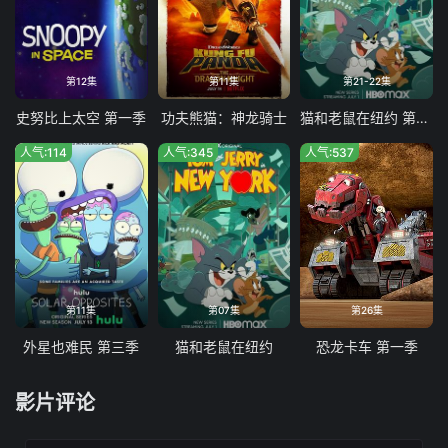
第12集
第11集
第21-22集
史努比上太空 第一季
功夫熊猫：神龙骑士
猫和老鼠在纽约 第二季
人气:114
人气:345
人气:537
第11集
第07集
第26集
外星也难民 第三季
猫和老鼠在纽约
恐龙卡车 第一季
影片评论