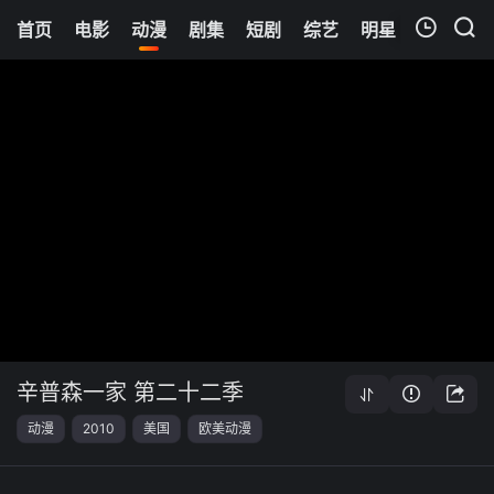
首页
电影
动漫
剧集
短剧
综艺
明星
周表
更
我的观影记录
暂无观看影片的记录
辛普森一家 第二十二季
动漫
2010
美国
欧美动漫