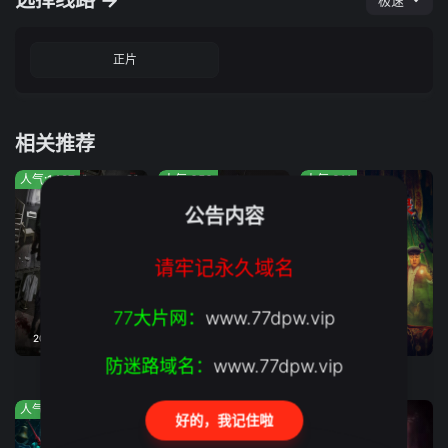
选择线路 →
极速
正片
相关推荐
人气:1427
人气:656
人气:311
公告内容
请牢记永久域名
77大片网：
www.77dpw.vip
2026年05月01日上映
正片
正片
防迷路域名：
www.77dpw.vip
消失的人
眼眸
民间奇案录2
人气:585
人气:571
人气:37
好的，我记住啦