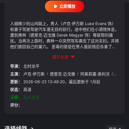
立即播放
人烟稀少的山间路上，男人（卢克·伊万斯 Luke Evans 饰）
和妻子驾驶驾驶汽车漫无目的前行。途中他们在小酒馆休息，
遭到弗林（德里克·迈戈雅 Derek Magyar 饰）等匪帮的骚
扰。当再次上路时，弗林一众突然驾车袭击了这对夫妇，并将
他们掳回自己的巢穴。 恶毒的匪徒在男人面前残忍杀害了其
妻子，令人备感意外的是男人突然豹变，轻松干掉行凶的恶
展开全部
徒。与此同时，匪帮在夫妇的车中发现一个被捆绑起来的女
子，对方是在一起震惊全国的血型杀人案中失踪的艾玛•沃德
导演：
北村龙平
（阿德莱德·克莱蒙丝 Adelaide Clemens 饰）。
主演：
卢克·伊万斯
/
德里克·迈戈雅
/
阿美莉嘉·奥利沃
/
阿德莱
更新：
2026-06-23 13:48:20，最后更新于 1月前
状态：
高清
豆瓣：
无人生还
评分：