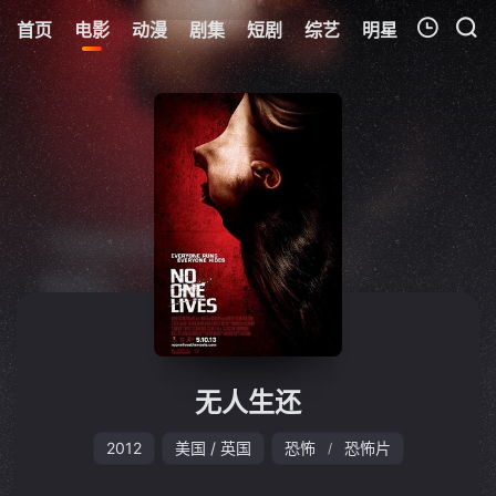
首页
电影
动漫
剧集
短剧
综艺
明星
周表
更
我的观影记录
暂无观看影片的记录
无人生还
2012
美国 / 英国
恐怖
恐怖片
/