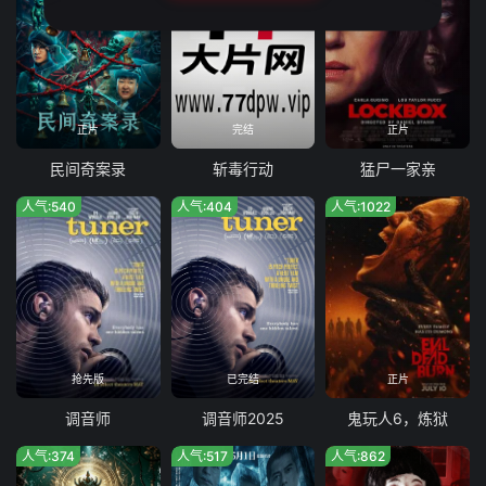
正片
完结
正片
民间奇案录
斩毒行动
猛尸一家亲
人气:540
人气:404
人气:1022
抢先版
已完结
正片
调音师
调音师2025
鬼玩人6，炼狱
人气:374
人气:517
人气:862