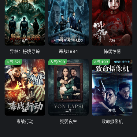
正片
2026年05月01日上映
完结
异林：秘境寻踪
寒战1994
怖偶惊情
人气:521
人气:799
人气:193
正片
正片
第1集
毒战行动
疑婴夜生
致命摄像机