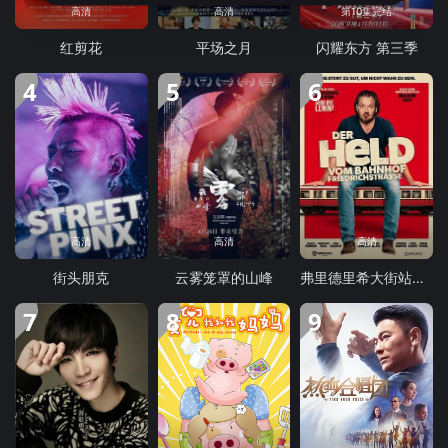
高清
高清
第10集完结
红剪花
平场之月
闪耀东方 第三季
4
5
6
高清
高清
高清
街头朋克
云雾笼罩的山峰
弗里德里希大街站的英雄
7
8
9