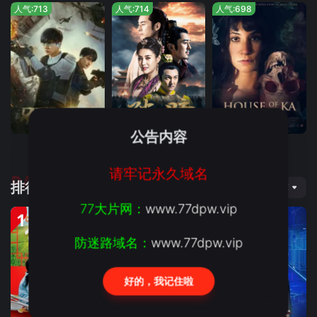
人气:713
人气:714
人气:698
正片
正片
正片
公告内容
双生灵探
破暗
埃及古咒
请牢记永久域名
RANKING
排行榜
推荐
77大片网：
www.77dpw.vip
1
2
3
防迷路域名：
www.77dpw.vip
好的，我记住啦