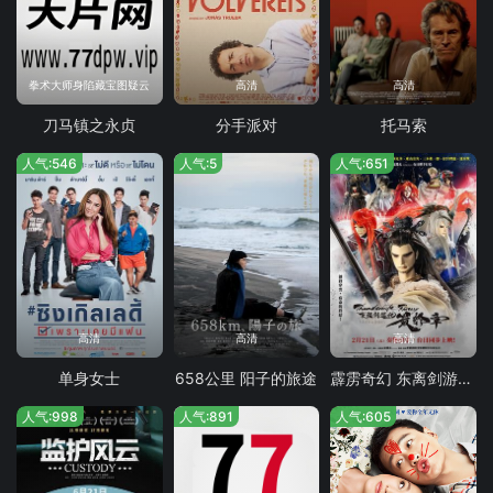
拳术大师身陷藏宝图疑云
高清
高清
刀马镇之永贞
分手派对
托马索
人气:546
人气:5
人气:651
高清
高清
高清
单身女士
658公里 阳子的旅途
霹雳奇幻 东离剑游纪 最终章
人气:998
人气:891
人气:605