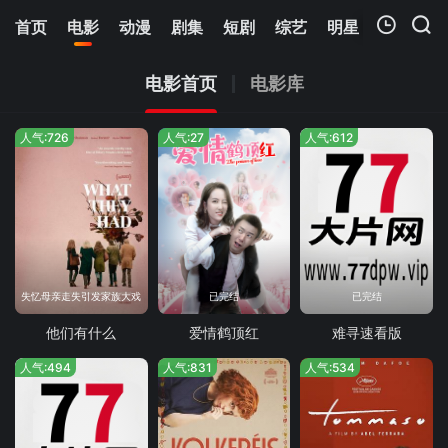
首页
电影
动漫
剧集
短剧
综艺
明星
周表
更
我的观影记录
电影首页
电影库
人气:726
人气:27
人气:612
暂无观看影片的记录
失忆母亲走失引发家族大戏
已完结
已完结
他们有什么
爱情鹤顶红
难寻速看版
人气:494
人气:831
人气:534