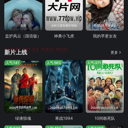
高清
乡村儿童智勇护情报
周迅陷入早更困境
监护风云（国语版）
神勇小飞虎
我的早更女友
NEW FILM ONLINE
新片上线
更多
人气:141
人气:563
人气:371
2026年03月28日上映
2026年05月01日上映
2026年05月01日上映
绿液惊魂
寒战1994
10间敢死队