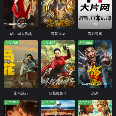
2026年03月17日上映
正片
完结
幼儿园大作战
海墓寻龙
海外追逃
人气:785
人气:807
人气:668
完结
完结
2026年08月04日上映
走马观花
双枪红娘子
怒杀
人气:303
人气:777
人气:172