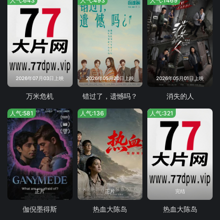
人气:643
人气:493
人气:1469
2026年07月03日上映
2026年05月20日上映
2026年05月01日上映
万米危机
错过了，遗憾吗？
消失的人
人气:581
人气:136
人气:321
正片
正片
完结
伽倪墨得斯
热血大陈岛
热血大陈岛