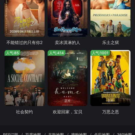
2026年04月18日上映
抢先版
正片
不能错过的只有你2
卖冰淇淋的人
乐土之狱
人气:85
人气:414
人气:1001
正片
正片
正片
社会契约
欢迎回家，宝贝
万恶之恶
RSS订阅
百度地图
谷歌地图
搜狗地图
必应地图
360地图