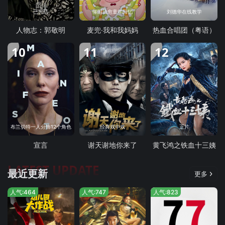
已完结
催泪治愈童年回忆
刘德华在线教学
人物志：郭敬明
麦兜·我和我妈妈
热血合唱团（粤语）
10
11
12
布兰切特一人分饰12个角色
经典戏中戏
正片
宣言
谢天谢地你来了
黄飞鸿之铁血十三姨
LATEST UPDATE
最近更新
更多
人气:464
人气:747
人气:823