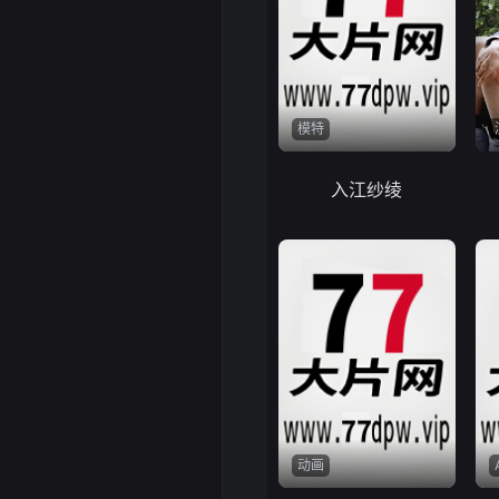
模特
入江纱绫
动画