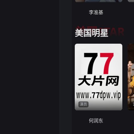
李准基
美国STAR
美国明星
演员
何润东