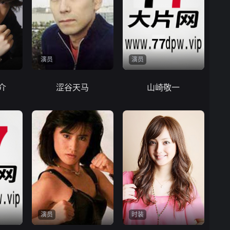
演员
演员
介
涩谷天马
山崎敬一
演员
时装