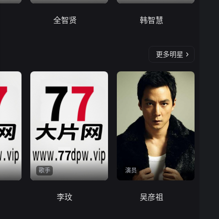
全智贤
韩智慧
更多明星
歌手
演员
李玟
吴彦祖