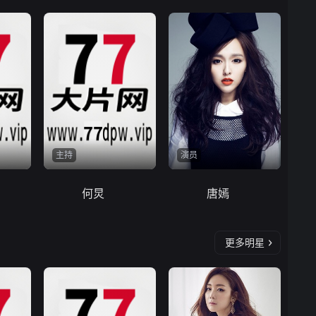
主持
演员
何炅
唐嫣
更多明星