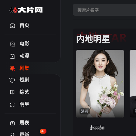
首页
内地STAR
内地明星
电影
动漫
剧集
短剧
综艺
明星
演员
周表
赵丽颖
48
更新