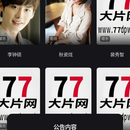
演员
影视
歌手
李钟硕
秋瓷炫
裴秀智
公告内容
演员
演员
演员