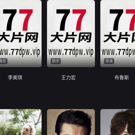
演员
歌手
导演
李美琪
王力宏
布鲁斯