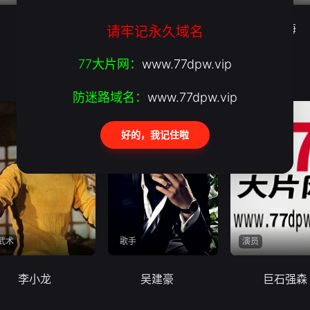
宋慧乔
张赫
李多海
请牢记永久域名
77大片网：
www.77dpw.vip
防迷路域名：
www.77dpw.vip
好的，我记住啦
武术
歌手
演员
李小龙
吴建豪
巨石强森