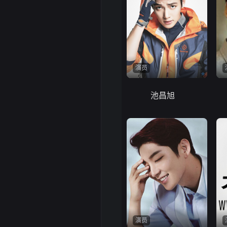
演员
池昌旭
演员