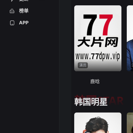
榜单
APP
演员
鹿晗
韩国STAR
韩国明星