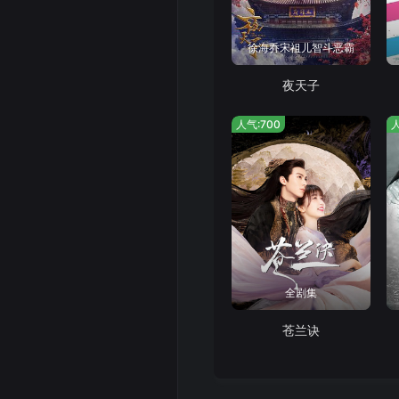
徐海乔宋祖儿智斗恶霸
夜天子
人气:700
人
全剧集
苍兰诀