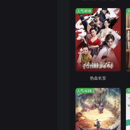
人气:818
人
唐代奇侠组团破迷案
热血长安
人气:438
人