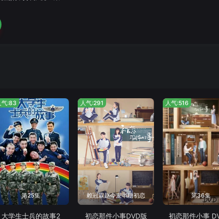
气:83
人气:291
人气:516
第25集
赖冠霖赵今麦半糖初恋
第36集
大学生士兵的故事2
初恋那件小事DVD版
初恋那件小事 D