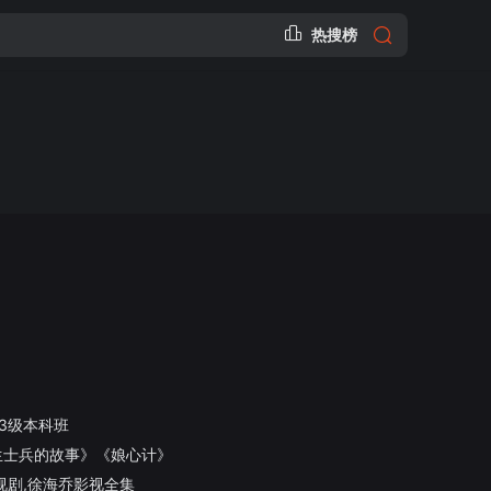
热搜榜
3级本科班
生士兵的故事》《娘心计》
视剧,徐海乔影视全集