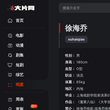
首页
徐海乔
电影
xuhaiqiao
动漫
剧集
性别：
男
身高：
180cm
短剧
血型：
O型
综艺
职业：
演员
体重：
65kg
明星
地区：
内地
毕业：
上海戏剧学院表演系0
周表
作品：
《蓬莱八仙》《大学
348
简介：
徐海乔电影,徐海乔电
更新