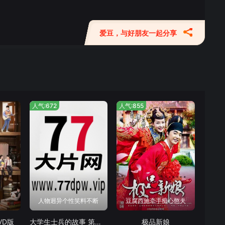
爱豆，与好朋友一起分享
人气:672
人气:855
人物迥异个性笑料不断
豆腐西施牵手痴心憨夫
VD版
大学生士兵的故事 第二部
极品新娘