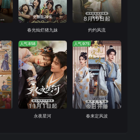
更新至29集
全剧集
春光灿烂猪九妹
灼灼风流
人气:858
人气:975
全32集
全28集
永夜星河
春来定风波