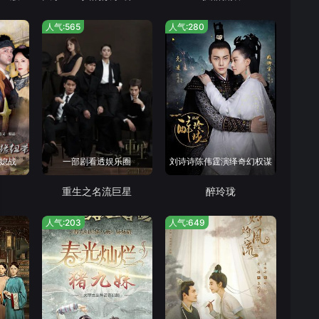
人气:565
人气:280
媳战
一部剧看透娱乐圈
刘诗诗陈伟霆演绎奇幻权谋
重生之名流巨星
醉玲珑
人气:203
人气:649