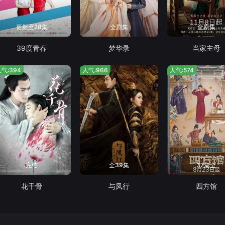
更新至28集
全剧集
全剧集
39度青春
梦华录
当家主母
气:394
人气:966
人气:574
完结
全39集
37集全
花千骨
与凤行
四方馆