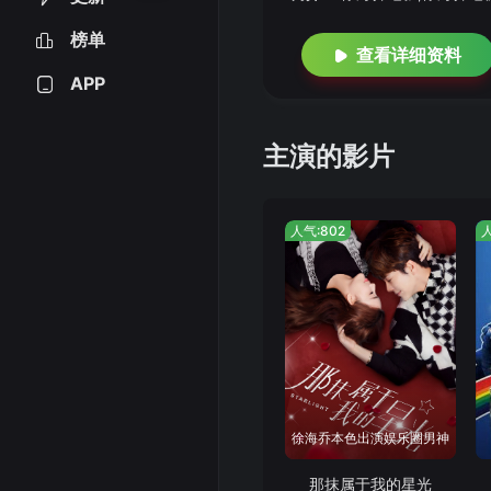
榜单
查看详细资料
APP
主演的影片
人气:802
人
徐海乔本色出演娱乐圈男神
那抹属于我的星光