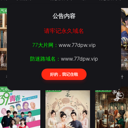
气:622
人气:587
人气:988
公告内容
请牢记永久域名
77大片网：
www.77dpw.vip
防迷路域名：
www.77dpw.vip
赖冠霖赵今麦半糖初恋
新兵连的喜乐事
归亚蕾何琳再掀婆
好的，我记住啦
初恋那件小事
大学生士兵的故事
娘心计
气:608
人气:518
人气:164