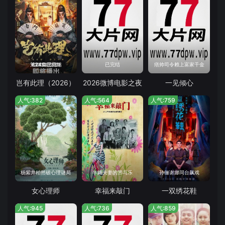
第24集已完结
已完结
痞帅司令赖上富家千金
岂有此理（2026）
2026微博电影之夜
一见倾心
人气:382
人气:564
人气:759
杨紫井柏然破心理谜局
半路夫妻的苦与乐
孙俪谢娜同台飙戏
女心理师
幸福来敲门
一双绣花鞋
人气:945
人气:736
人气:859