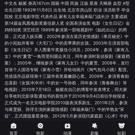
中文名 杨紫 身高167cm 国籍 中国 民族 汉族 星座 天蝎座 血型 A型
出生日期 1992年11月6日 出生地 北京市房山区 职业 演员歌手 毕业
院校 北京电影学院 代表作品 家有儿女幸福来敲门战长沙 主要成就
第14届金凤凰电影奖最佳新人奖 全国表演金奖 电影《女生日记》金
鸡特别奖 演艺经历 1999年参演第一部电视剧中《如此出山》的周
琼，正式进入娱乐圈；2002年参演古装历史情感剧《孝庄秘史》中
的小宛如并客串《大宅门》中的卖苹果的女孩。2003年主演首部电
影《女生日记》并入围童牛奖最佳小演员；2004年，参演《家有儿
女》中的“夏雪”一角而受到观众关注，同年参演时装侦探剧《家庭档
案》；2005年，继续参演《家有儿女2》中的夏雪。2008年，发行
首张个人国语专辑《家有小雪》并给动画片《淘气包马小跳》配音,
凭借该作品获得第十三届华表奖最嫩甜心奖。2009年，参演青春励
志喜剧《女孩冲冲冲》中的女一号孙权，同年参演《青春舞台》等
电视剧；2010年7月18日，杨紫在自己的博客中发表博文，同大家
分享收到北影录取通知书的喜悦并于2010年9月4日前往学校报道，
正式成为一名北京电影学院2010级表演系新生。2011年2月，参演
与蒋雯丽、孙淳主演的家庭情感剧《幸福来敲门》中的半熟女“宋
征”，正式摆脱童星身份。2012年5月参演现代家庭剧《心术》中的
张晓蕾。8月23日，主演的惊悚电影《守株人》上映，杨紫凭借该电
影获得金凤凰电影奖最佳新人奖；2013年8月，参演琼瑶剧《花非
首页
电影
动漫
剧集
短剧