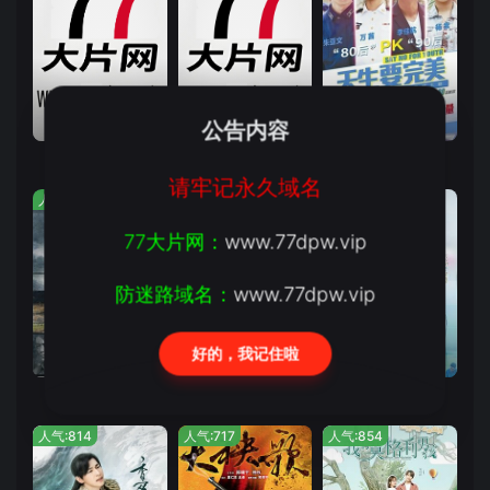
第22集
村官到公务员的成长史
第30集
公告内容
缘分的天空
山里山外
天生要完美
请牢记永久域名
人气:457
人气:320
人气:666
77大片网：
www.77dpw.vip
防迷路域名：
www.77dpw.vip
好的，我记住啦
第32集
更新至29集
第36集完结
战长沙
聂荣臻
心术
人气:814
人气:717
人气:854