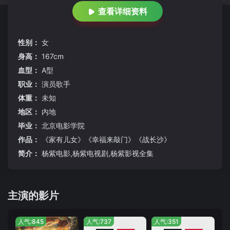
查看详细资料
性别：
女
身高：
167cm
血型：
A型
职业：
演员歌手
体重：
未知
地区：
内地
毕业：
北京电影学院
作品：
《家有儿女》《幸福来敲门》《战长沙》
简介：
杨紫电影,杨紫电视剧,杨紫影视全集
主演的影片
人气:845
人气:737
人气:351