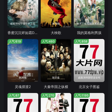
杨紫邓伦守望千年之恋
第79集
马天宇杨紫低碳系恋爱
香蜜沉沉烬如霜DVD版
大秧歌
我的莫格利男孩
人气:619
人气:460
人气:858
第20集
第51集
戚薇演绎新职业女性
灵魂摆渡2
大秦帝国之纵横
北京女子图鉴
人气:87
人气:270
人气:1195