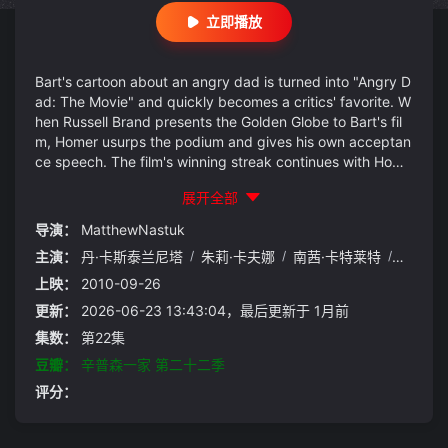
立即播放
Bart's cartoon about an angry dad is turned into "Angry D
ad: The Movie" and quickly becomes a critics' favorite. W
hen Russell Brand presents the Golden Globe to Bart's fil
m, Homer usurps the podium and gives his own acceptan
ce speech. The film's winning streak continues with Home
r taking credit at each ceremony, so when "Angry Dad" re
展开全部
ceives an Oscar nomination, Bart keeps it a ...
导演：
MatthewNastuk
主演：
丹·卡斯泰兰尼塔
/
朱莉·卡夫娜
/
南茜·卡特莱特
/
雅德丽
上映：
2010-09-26
更新：
2026-06-23 13:43:04，最后更新于 1月前
集数：
第22集
豆瓣：
辛普森一家 第二十二季
评分：