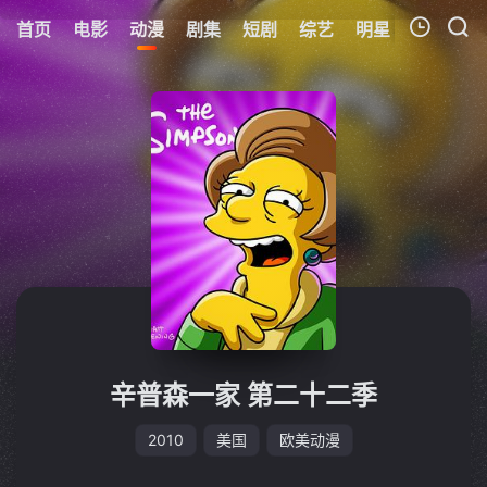
首页
电影
动漫
剧集
短剧
综艺
明星
周表
更
我的观影记录
暂无观看影片的记录
辛普森一家 第二十二季
2010
美国
欧美动漫