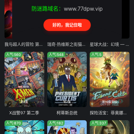
防迷路域名：
www.77dpw.vip
好的，我记住啦
第9集
第6集完结
第8集完结
我与超人的冒险 第三季
瑞奇·热维斯之街猫一族
星球大战：幻境 — 第九个绝地武士
人气:560
人气:548
人气:5
第8集
第2集
第10集完结
X战警97 第二季
柯蒂斯总统
探险活宝：菲奥娜与蛋糕 第二季
人气:870
人气:182
人气:337