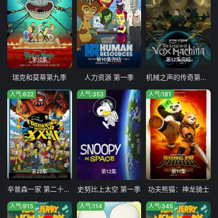
第10集
第10集完结
第12集完结
瑞克和莫蒂第九季
人力资源 第一季
机械之声的传奇第四季
人气:622
人气:353
人气:181
第22集
第12集
第11集
辛普森一家 第二十四季
史努比上太空 第一季
功夫熊猫：神龙骑士
人气:915
人气:114
人气:345