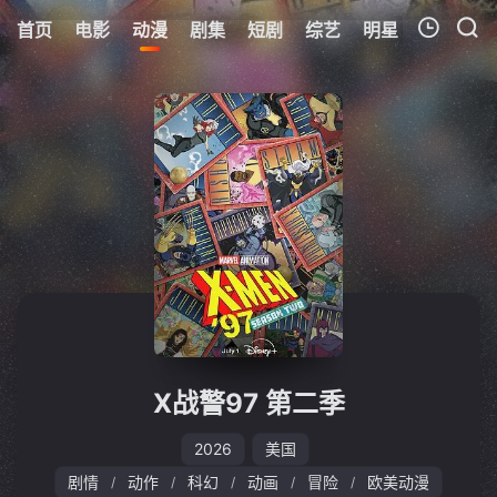
首页
电影
动漫
剧集
短剧
综艺
明星
周表
更
我的观影记录
暂无观看影片的记录
X战警97 第二季
2026
美国
剧情
动作
科幻
动画
冒险
欧美动漫
/
/
/
/
/