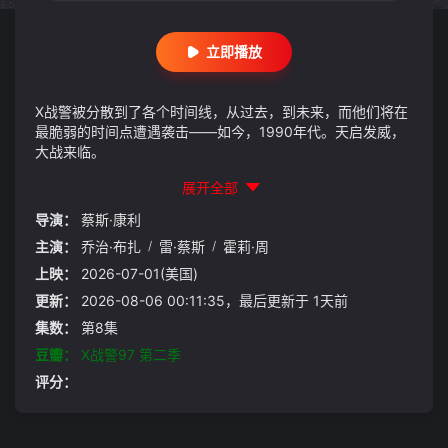
立即播放
X战警被分散到了各个时间线，从过去，到未来，而他们将在
最脆弱的时间点遭遇袭击——如今，1990年代。天启发威，
大战来临。
展开全部
导演：
蔡斯·康利
主演：
乔治·布扎
/
雷·蔡斯
/
霍莉·周
上映：
2026-07-01(美国)
更新：
2026-08-06 00:11:35，最后更新于 1天前
集数：
第8集
豆瓣：
X战警97 第二季
评分：