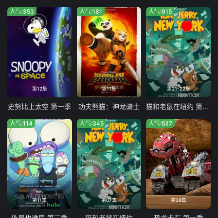
人气:353
人气:181
人气:915
第12集
第11集
第21-22集
史努比上太空 第一季
功夫熊猫：神龙骑士
猫和老鼠在纽约 第二季
人气:114
人气:345
人气:537
第11集
第07集
第26集
外星也难民 第三季
猫和老鼠在纽约
恐龙卡车 第一季