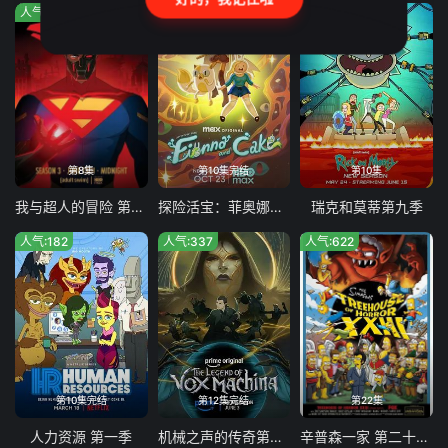
人气:114
人气:5
人气:848
第8集
第10集完结
第10集
我与超人的冒险 第三季
探险活宝：菲奥娜与蛋糕 第二季
瑞克和莫蒂第九季
人气:182
人气:337
人气:622
第10集完结
第12集完结
第22集
人力资源 第一季
机械之声的传奇第四季
辛普森一家 第二十四季