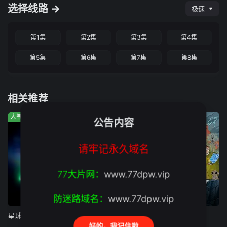
选择线路 →
极速
第1集
第2集
第3集
第4集
第5集
第6集
第7集
第8集
相关推荐
人气:720
人气:559
人气:548
公告内容
请牢记永久域名
77大片网：
www.77dpw.vip
防迷路域名：
www.77dpw.vip
第8集完结
第8集
第2集
星球大战：幻境 — 第九个绝地武士
X战警97 第二季
柯蒂斯总统
好的，我记住啦