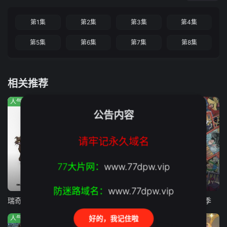
第1集
第2集
第3集
第4集
第5集
第6集
第7集
第8集
相关推荐
人气:630
人气:720
人气:560
公告内容
请牢记永久域名
77大片网：
www.77dpw.vip
第6集完结
第8集完结
第8集
防迷路域名：
www.77dpw.vip
瑞奇·热维斯之街猫一族
星球大战：幻境 — 第九个绝地武士
X战警97 第二季
好的，我记住啦
人气:548
人气:114
人气:5