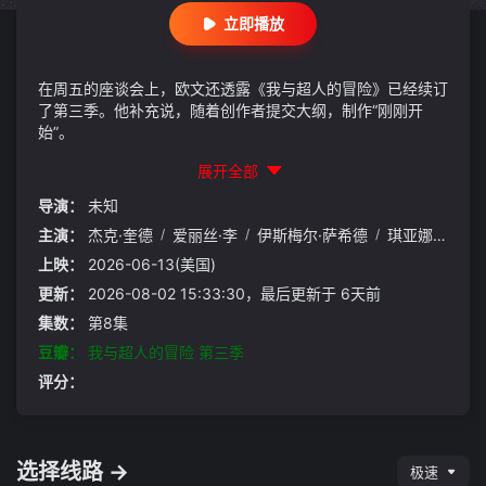
立即播放
在周五的座谈会上，欧文还透露《我与超人的冒险》已经续订
了第三季。他补充说，随着创作者提交大纲，制作“刚刚开
始”。
展开全部
导演：
未知
主演：
杰克·奎德
/
爱丽丝·李
/
伊斯梅尔·萨希德
/
琪亚娜·玛黛拉
上映：
2026-06-13(美国)
更新：
2026-08-02 15:33:30，最后更新于 6天前
集数：
第8集
豆瓣：
我与超人的冒险 第三季
评分：
选择线路 →
极速