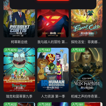
第2集
第8集
第10集完结
柯蒂斯总统
我与超人的冒险 第三季
探险活宝：菲奥娜与蛋糕 第二季
人气:870
人气:182
人气:337
第10集
第10集完结
第12集完结
瑞克和莫蒂第九季
人力资源 第一季
机械之声的传奇第四季
人气:622
人气:353
人气:181