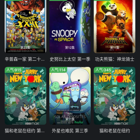
第22集
第12集
第11集
辛普森一家 第二十四季
史努比上太空 第一季
功夫熊猫：神龙骑士
人气:915
人气:114
人气:345
第21-22集
第11集
第07集
猫和老鼠在纽约 第二季
外星也难民 第三季
猫和老鼠在纽约