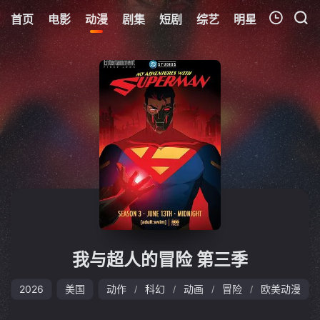
首页
电影
动漫
剧集
短剧
综艺
明星
周表
更
我的观影记录
暂无观看影片的记录
我与超人的冒险 第三季
2026
美国
动作
科幻
动画
冒险
欧美动漫
/
/
/
/