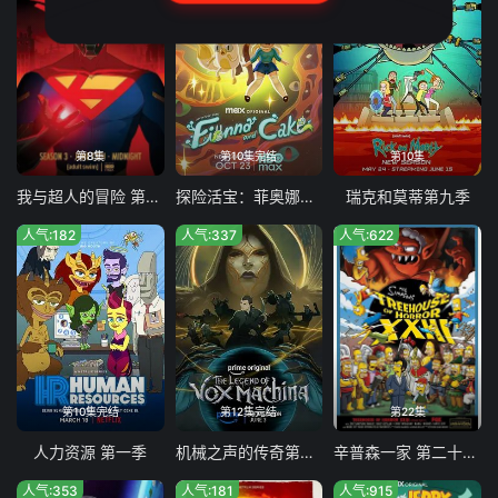
第8集
第10集完结
第10集
我与超人的冒险 第三季
探险活宝：菲奥娜与蛋糕 第二季
瑞克和莫蒂第九季
人气:182
人气:337
人气:622
第10集完结
第12集完结
第22集
人力资源 第一季
机械之声的传奇第四季
辛普森一家 第二十四季
人气:353
人气:181
人气:915