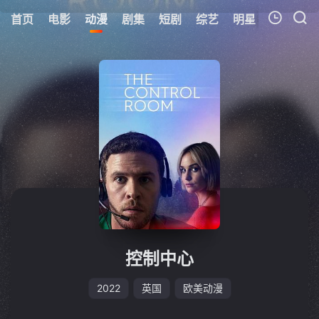
首页
电影
动漫
剧集
短剧
综艺
明星
周表
更
我的观影记录
暂无观看影片的记录
控制中心
2022
英国
欧美动漫