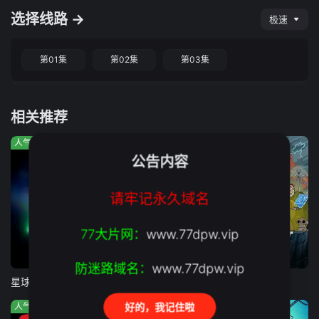
选择线路 →
极速
第01集
第02集
第03集
相关推荐
人气:720
人气:559
人气:548
公告内容
请牢记永久域名
77大片网：
www.77dpw.vip
第8集完结
第8集
第2集
防迷路域名：
www.77dpw.vip
星球大战：幻境 — 第九个绝地武士
X战警97 第二季
柯蒂斯总统
好的，我记住啦
人气:114
人气:5
人气:856