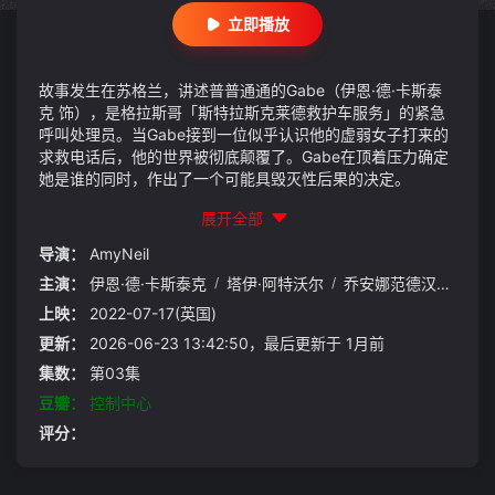
立即播放
故事发生在苏格兰，讲述普普通通的Gabe（伊恩·德·卡斯泰
克 饰），是格拉斯哥「斯特拉斯克莱德救护车服务」的紧急
呼叫处理员。当Gabe接到一位似乎认识他的虚弱女子打来的
求救电话后，他的世界被彻底颠覆了。Gabe在顶着压力确定
她是谁的同时，作出了一个可能具毁灭性后果的决定。
展开全部
导演：
AmyNeil
主演：
伊恩·德·卡斯泰克
/
塔伊·阿特沃尔
/
乔安娜范德汉姆
/
莎
上映：
2022-07-17(英国)
更新：
2026-06-23 13:42:50，最后更新于 1月前
集数：
第03集
豆瓣：
控制中心
评分：