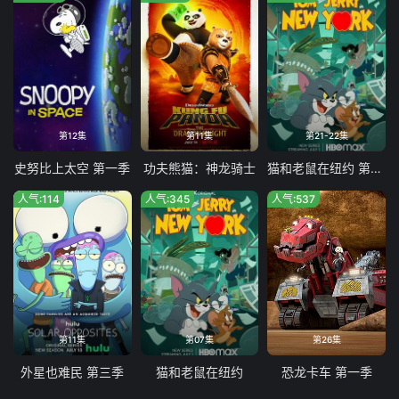
第12集
第11集
第21-22集
史努比上太空 第一季
功夫熊猫：神龙骑士
猫和老鼠在纽约 第二季
人气:114
人气:345
人气:537
第11集
第07集
第26集
外星也难民 第三季
猫和老鼠在纽约
恐龙卡车 第一季