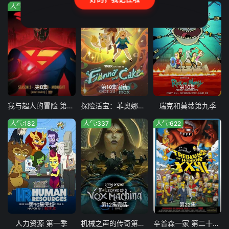
人气:114
人气:5
人气:848
第8集
第10集完结
第10集
我与超人的冒险 第三季
探险活宝：菲奥娜与蛋糕 第二季
瑞克和莫蒂第九季
人气:182
人气:337
人气:622
第10集完结
第12集完结
第22集
人力资源 第一季
机械之声的传奇第四季
辛普森一家 第二十四季