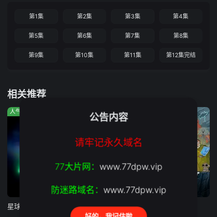
第1集
第2集
第3集
第4集
第5集
第6集
第7集
第8集
第9集
第10集
第11集
第12集完结
相关推荐
人气:720
人气:559
人气:548
公告内容
请牢记永久域名
77大片网：
www.77dpw.vip
防迷路域名：
www.77dpw.vip
第8集完结
第8集
第2集
星球大战：幻境 — 第九个绝地武士
X战警97 第二季
柯蒂斯总统
好的，我记住啦