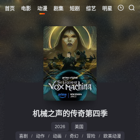
首页
电影
动漫
剧集
短剧
综艺
明星
周表
更
我的观影记录
暂无观看影片的记录
机械之声的传奇第四季
2026
美国
喜剧
动作
动画
奇幻
冒险
欧美动漫
/
/
/
/
/