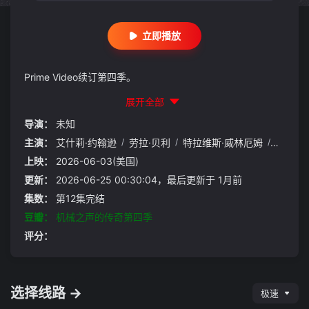
立即播放
Prime Video续订第四季。
展开全部
导演：
未知
主演：
艾什莉·约翰逊
/
劳拉·贝利
/
特拉维斯·威林厄姆
/
连姆·
上映：
2026-06-03(美国)
更新：
2026-06-25 00:30:04，最后更新于 1月前
集数：
第12集完结
豆瓣：
机械之声的传奇第四季
评分：
选择线路 →
极速