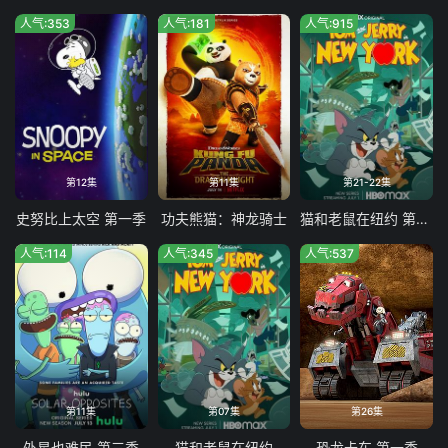
人气:353
人气:181
人气:915
第12集
第11集
第21-22集
史努比上太空 第一季
功夫熊猫：神龙骑士
猫和老鼠在纽约 第二季
人气:114
人气:345
人气:537
第11集
第07集
第26集
外星也难民 第三季
猫和老鼠在纽约
恐龙卡车 第一季