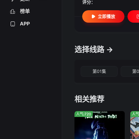
评分：
榜单
立即播放
APP
选择线路 →
第01集
第
相关推荐
人气:720
人气