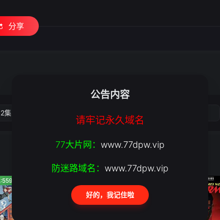
分享
公告内容
02集
第03集
第04集
第05集
请牢记永久域名
77大片网：
www.77dpw.vip
防迷路域名：
www.77dpw.vip
:559
人气:548
人气:114
好的，我记住啦