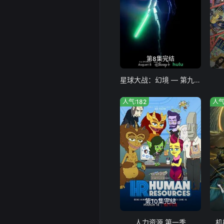
第8集完结
星球大战：幻境 — 第九个绝地武士
人气:182
人气
第10集完结
人力资源 第一季
机