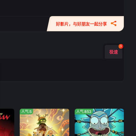
好影片，与好朋友一起分享
5
极速
人气:5
人气:853