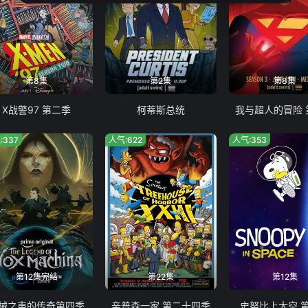
第8集
第2集
第8集
X战警97 第二季
柯蒂斯总统
我与超人的冒险 
:337
人气:622
人气:353
第12集完结
第22集
第12集
械之声的传奇第四季
辛普森一家 第二十四季
史努比上太空 