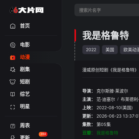
首页
我是格鲁特
电影
2022
美国
欧美动
动漫
剧集
漫威原创短剧《我是格鲁特》
短剧
导演：
克尔斯滕·莱波尔
综艺
主演：
范·迪塞尔
/
布莱德利
明星
上映：
2022-08-10(美国)
更新：
2026-06-23 13:
集数：
第05集
周表
豆瓣：
我是格鲁特
394
更新