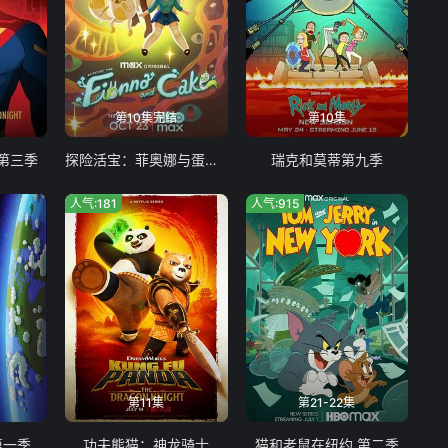
第10集完结
第10集
第三季
探险活宝：菲奥娜与蛋糕 第二季
瑞克和莫蒂第九季
人气:181
人气:915
第11集
第21-22集
第一季
功夫熊猫：神龙骑士
猫和老鼠在纽约 第二季