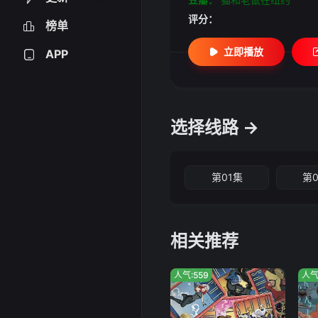
评分：
榜单
立即播放
APP
选择线路 →
第01集
第
相关推荐
人气:559
人气