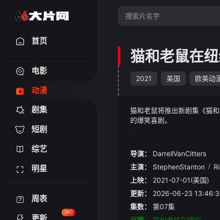
首页
猫和老鼠在纽
电影
2021
美国
欧美动
动漫
剧集
猫和老鼠将推出新剧集《猫和
的爆笑喜剧。
短剧
综艺
导演：
DarrellVanCitters
主演：
StephenStanton
/
Ri
明星
上映：
2021-07-01(美国)
更新：
2026-06-23 13:
周表
集数：
第07集
260
更新
豆瓣：
猫和老鼠在纽约