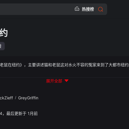
热搜榜
约
漫
老鼠在纽约》，主要讲述猫和老鼠这对水火不容的冤家来到了大都市纽约
展开全部
ckZieff
/
GreyGriffin
46:34，最后更新于 1月前