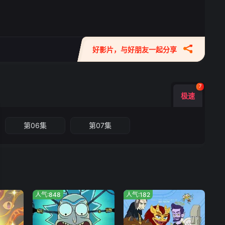
好影片，与好朋友一起分享
7
极速
第06集
第07集
人气:848
人气:182