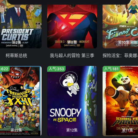
第2集
第8集
第10集完结
柯蒂斯总统
我与超人的冒险 第三季
:622
人气:353
人气:181
第22集
第12集
第11集