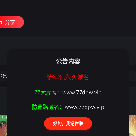
分享
公告内容
02集
第03集
第04集
第05集
请牢记永久域名
77大片网：
www.77dpw.vip
防迷路域名：
www.77dpw.vip
:548
人气:114
人气:5
好的，我记住啦