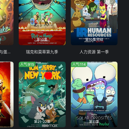
第10集
第10集完结
探险活宝：菲奥娜与蛋糕 第二季
瑞克和莫蒂第九季
人力资源 第一季
人气:915
人气:114
第21-22集
第11集