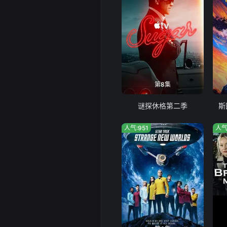
第8集
谜探休格第二季
斯
人气:951
人气