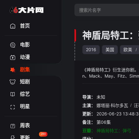
首页
神盾局特工：
电影
2016
美国
欧美
/
动漫
剧集
《神盾局特工》衍生迷你剧。这部剧的主
n、Mack、May、Fitz、
短剧
综艺
导演：
未知
主演：
娜塔丽·科尔多瓦
/
汪
明星
更新：
2026-06-23 13:
备注：
第06集
周表
豆瓣：
神盾局特工：弹弓
290
更新
评分：