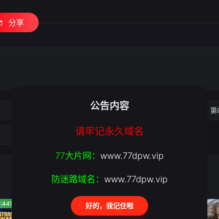
分享
公告内容
第02集
第
请牢记永久域名
第06集
77大片网：
www.77dpw.vip
防迷路域名：
www.77dpw.vip
:445
人气:867
人气:318
好的，我记住啦