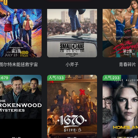
第3集
第5集完结
第2集
图尔特未能拯救宇宙
小斧子
青春碎片
:679
人气:133
人气:233