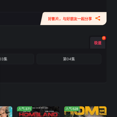
好影片，与好朋友一起分享
6
极速
03集
第04集
人气:371
人气:528