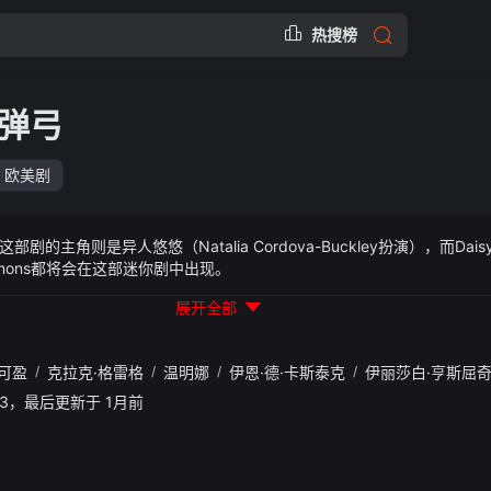
热搜榜
弹弓
欧美剧
角则是异人悠悠（Natalia Cordova-Buckley扮演），而Daisy Jo
Simmons都将会在这部迷你剧中出现。
展开全部
可盈
/
克拉克·格雷格
/
温明娜
/
伊恩·德·卡斯泰克
/
伊丽莎白·亨斯屈
48:33，最后更新于 1月前