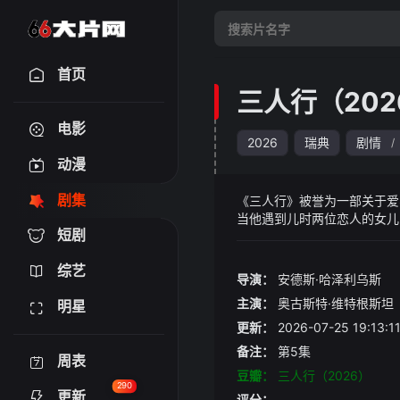
首页
三人行（202
电影
2026
瑞典
剧情
/
动漫
剧集
《三人行》被誉为一部关于爱
当他遇到儿时两位恋人的女儿
短剧
综艺
导演：
安德斯·哈泽利乌斯
主演：
奥古斯特·维特根斯坦
明星
更新：
2026-07-25 19:1
备注：
第5集
周表
豆瓣：
三人行（2026）
290
更新
评分：