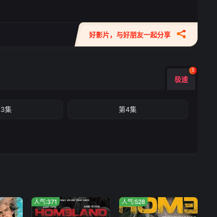
好影片，与好朋友一起分享
5
极速
3集
第4集
人气:371
人气:528