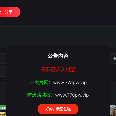
分享
公告内容
第2集
第
请牢记永久域名
77大片网：
www.77dpw.vip
防迷路域名：
www.77dpw.vip
:445
人气:867
人气:318
好的，我记住啦