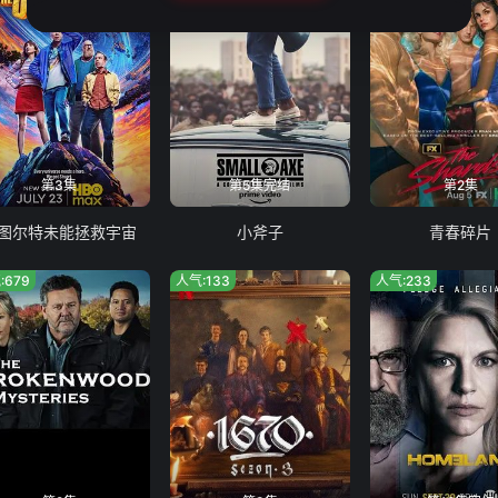
第3集
第5集完结
第2集
图尔特未能拯救宇宙
小斧子
青春碎片
:679
人气:133
人气:233