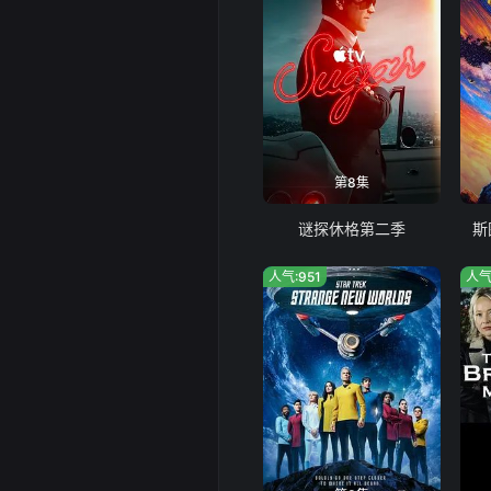
第8集
谜探休格第二季
斯
人气:951
人气