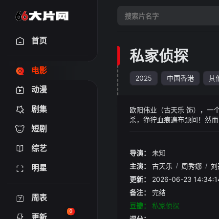
首页
私家侦探
电影
2025
中国香港
其
动漫
剧集
欧阳伟业（古天乐 饰），一
杀，狰狞血痕遍布颈间！然而
短剧
魔盒在血色中开启，一场以情
综艺
导演：
未知
主演：
古天乐
/
周秀娜
/
刘
明星
更新：
2026-06-23 14:
备注：
完结
周表
豆瓣：
私家侦探
0
更新
评分：