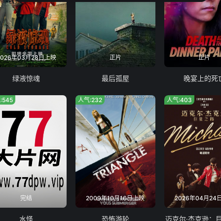
2026年03月28日上映
正片
正片
绿液惊魂
最后孤屋
晚宴上的死
:545
人气:232
人气:403
完结
2009年10月16日上映
2026年04月24
水怪
恐怖游轮
迈克尔·杰克逊：