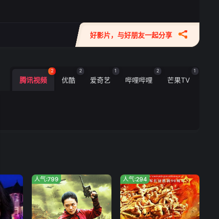
好影片，与好朋友一起分享
2
2
1
2
1
腾讯视频
优酷
爱奇艺
哔哩哔哩
芒果TV
人气:799
人气:294