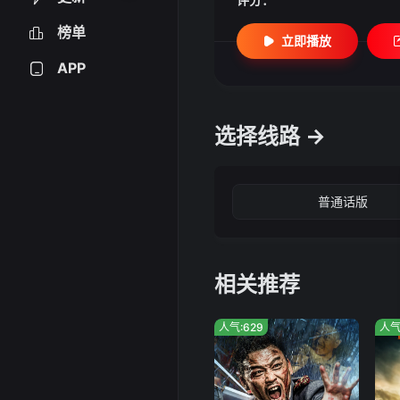
榜单
立即播放
APP
选择线路 →
普通话版
相关推荐
人气:629
人气