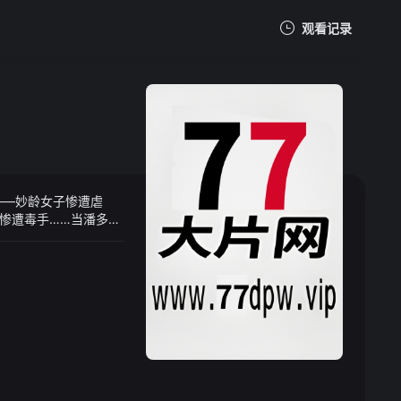
观看记录
我的观影记录
——妙龄女子惨遭虐
暂无观看影片的记录
惨遭毒手……当潘多拉