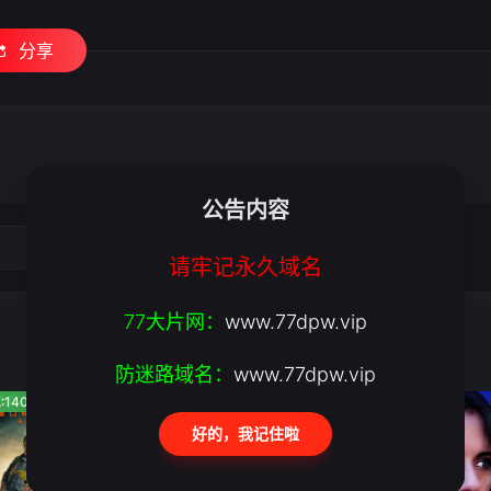
分享
公告内容
粤语版
请牢记永久域名
77大片网：
www.77dpw.vip
防迷路域名：
www.77dpw.vip
:140
人气:409
人气:831
好的，我记住啦