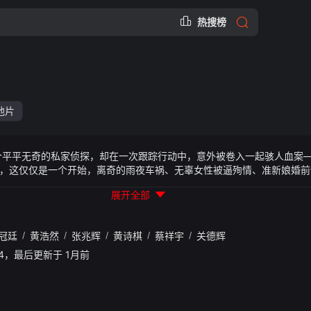
热搜榜
他片
个平平无奇的私家侦探，却在一次跟踪行动中，意外被卷入一起骇人血案
，这仅仅是一个开始，离奇的雨夜车祸、无辜女性被逼殉情、准新娘婚前
债为名的猎杀游戏正式开启。
展开全部
冠廷
/
黄浩然
/
张兆辉
/
黄诗棋
/
蔡祥宇
/
关德辉
34:14，最后更新于 1月前