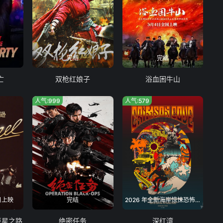
完结
完结
亡
双枪红娘子
浴血困牛山
人气:999
人气:579
日上映
完结
2026 年全新海岸惊悚恐怖电影,暂无院线引进计划
巨星之路
绝密任务
深红湾