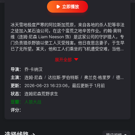
立即播放
冰天雪地极度严寒的阿拉斯加荒原，来自各地的杀人犯等非法
之徒加入某石油公司，在这个蛮荒之地辛苦作业。约翰·奥特
维（连姆·尼森 Liam Neeson 饰）是这家公司的守护猎人，专
门负责猎杀野狼以使工人灭受残害。他日夜思念妻子，于生早
已了无所望。某天，他和工人们乘坐的飞机遭受空难，当他再
次醒来时，发现自己正置身在暴雪纷飞的冰原。与之一同侥幸
展开全部
逃生的汉德里克（Dallas Roberts 饰）、迪亚兹（Frank Grill
o 饰）、博克（Nonso Anozie 饰）、塔尔盖特（Dermot Mul
导演：
乔·卡纳汉
roney 饰）、弗兰纳瑞（Joe Anderson 饰）以及赫南德兹
主演：
连姆·尼森
/
达拉斯·罗伯特斯
/
弗兰克·格里罗
/
德蒙特·莫罗尼
（Ben Bray 饰）等6人。虽然暂时逃生，但在救援迟迟不曾
到来的危机时刻，他们的生命依然受到威胁。
更新：
2026-06-23 16:23:06，最后更新于 1月前
状态：
连姆尼森荒野求生
豆瓣：
人狼大战
评分：