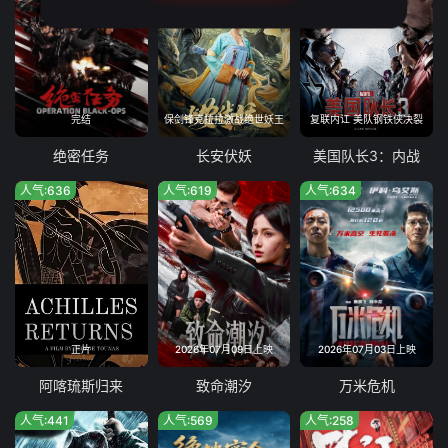
完结
保剑锋克拉拉激战绝世妖王
复联内讧 美队钢铁侠决裂
绝密任务
长安伏妖
美国队长3：内战
人气:636
人气:619
人气:634
正片
2026年07月09日上映
2026年07月03日上映
阿喀琉斯归来
致命潮汐
万米危机
人气:441
人气:569
人气:258