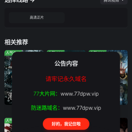
选择线路 →
腾讯视频
高清正片
相关推荐
人气:707
人气:460
人气:636
公告内容
请牢记永久域名
77大片网：
www.77dpw.vip
第1集
正片
2026年08月04日上映
防迷路域名：
www.77dpw.vip
港城大劫案
热血江湖
怒杀
人气:1000
人气:569
人气:414
好的，我记住啦