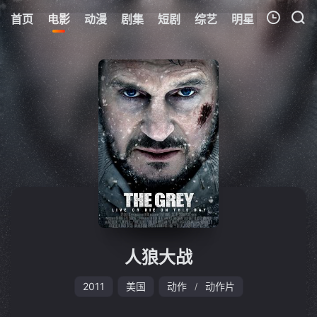
首页
电影
动漫
剧集
短剧
综艺
明星
周表
更
我的观影记录
暂无观看影片的记录
人狼大战
2011
美国
动作
动作片
/