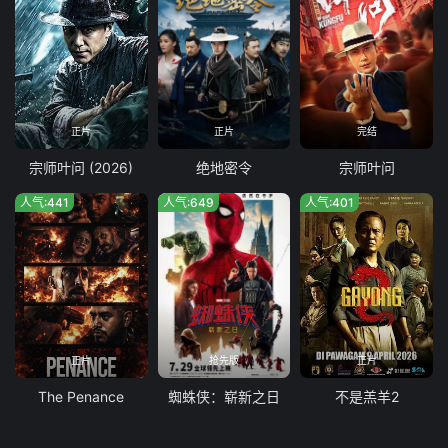
正片
正片
完结
宗师叶问 (2026)
绝地密令
宗师叶问
人气:441
人气:649
人气:401
正片
抢先版
正片
The Penance
蜘蛛侠：崭新之日
不是羔羊2