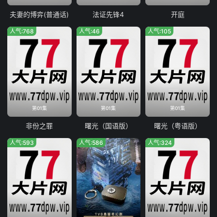
夫妻的博弈(普通话)
法证先锋4
开庭
人气:768
人气:46
人气:105
第01集
第01集
第01集
非份之罪
曙光（国语版）
曙光（粤语版）
人气:593
人气:586
人气:324