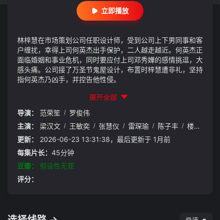
立即播放
林梓慧在市场策划公司任职设计师，受到公司上下男同事和客
户缠扰，幸得上司何英杰出手保护，二人越走越近。何英杰正
面临婚姻和事业危机，同时要应付上司邓秀嬅的感情挑逗，大
感头痛。公司接了万圣节鬼屋设计，布置时梓慧遭非礼，坚持
指何英杰乃凶手，并控告他性侵。
展开全部
导演：
范荣笙
/
罗俊伟
主演：
梁汉文
/
王敏奕
/
张慧仪
/
雷琛瑜
/
陈子丰
/
楼南光
/
更新：
2026-06-23 13:31:38，最后更新于 1月前
每集片长：
45分钟
豆瓣：
假设性无罪
评分：