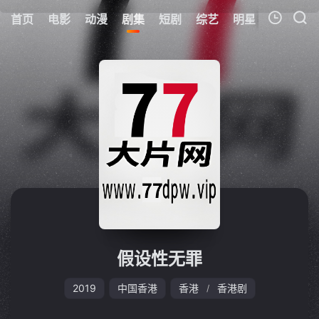
首页
电影
动漫
剧集
短剧
综艺
明星
周表
更
我的观影记录
暂无观看影片的记录
假设性无罪
2019
中国香港
香港
香港剧
/