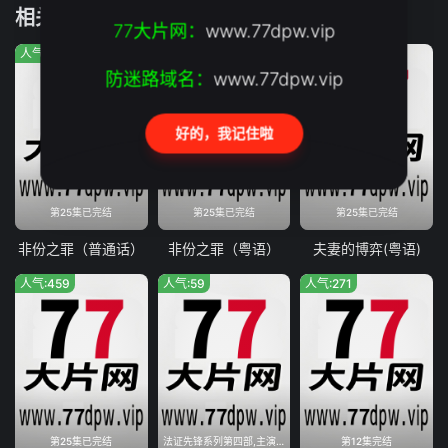
相关推荐
77大片网：
www.77dpw.vip
人气:1103
人气:1308
人气:1375
防迷路域名：
www.77dpw.vip
好的，我记住啦
第25集已完结
第25集已完结
第25集已完结
非份之罪（普通话）
非份之罪（粤语）
夫妻的博弈(粤语)
人气:459
人气:59
人气:271
第25集已完结
法证先锋系列第四部,主演阵容全面更换
第12集完结