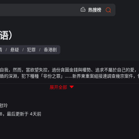
热搜榜
语）
情
悬疑
犯罪
香港剧
/
/
/
自我，然而，當欲望失控，過份貪圖金錢與權勢、追求不屬於自己的愛，
盾的深淵，犯下種種「非份之罪」……新界東重案組接連調查幾宗案件，
、「危險遊戲」、「骯髒的子彈」、「恐怖情人」，錯綜複雜的線索、纏
展开全部
觸摸不透的人性黑暗面。
慰玲
55:38，最后更新于 4天前