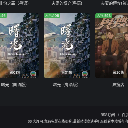
非份之罪（粤语）
夫妻的博弈(粤语)
夫妻的博弈(普
:46
人气:105
人气:593
第01集
第01集
第20集
曙光（国语版）
曙光（粤语版）
异搜店
RSS订阅
百
66 大片网_免费电影在线观看_最新动漫高清手机在线看本站所