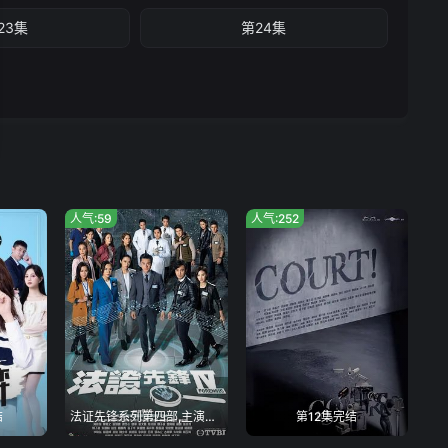
23集
第24集
人气:59
人气:252
结
法证先锋系列第四部,主演阵容全面更换
第12集完结