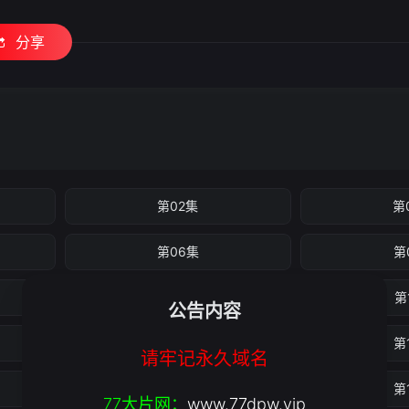
分享
第02集
第
第06集
第
第10集
第
公告内容
第14集
第
请牢记永久域名
第18集
第
77大片网：
www.77dpw.vip