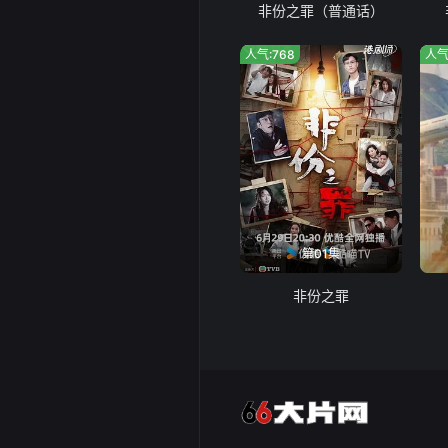
非份之罪（普通话）
人气:768
人气
第01集
非份之罪