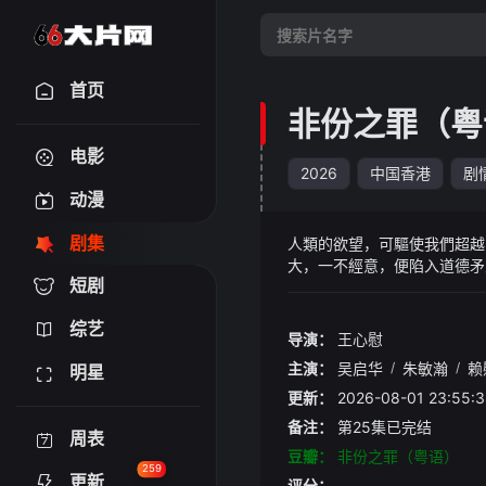
首页
非份之罪（粤
电影
2026
中国香港
剧
动漫
剧集
人類的欲望，可驅使我們超越
大，一不經意，便陷入道德矛
短剧
「石棺禁戀」、「一億殺機」
一樁樁匪夷所思的迷案，揭露
综艺
导演：
王心慰
主演：
吴启华
/
朱敏瀚
/
赖
明星
更新：
2026-08-01 23:
备注：
第25集已完结
周表
豆瓣：
非份之罪（粤语）
259
更新
评分：