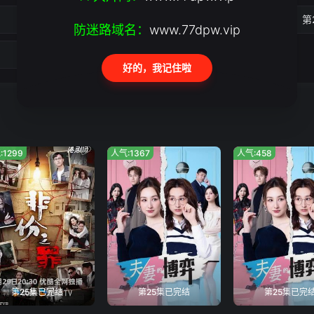
第22集
第
防迷路域名：
www.77dpw.vip
好的，我记住啦
:1299
人气:1367
人气:458
第25集已完结
第25集已完结
第25集已完