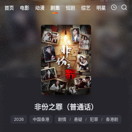
首页
电影
动漫
剧集
短剧
综艺
明星
周表
更
我的观影记录
暂无观看影片的记录
非份之罪（普通话）
2026
中国香港
剧情
悬疑
犯罪
香港剧
/
/
/