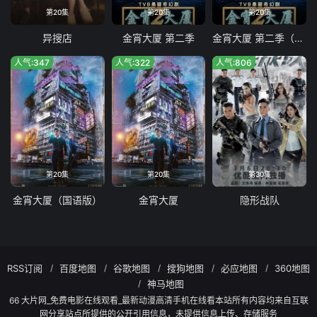
第20集
第20集
第20集
异搜店
金宵大厦 第二季
金宵大厦 第二季（国语版）
人气:347
人气:322
人气:806
第20集
第20集
第30集
金宵大厦（国语版）
金宵大厦
隐形战队
RSS订阅
百度地图
谷歌地图
搜狗地图
必应地图
360地图
神马地图
66 大片网_免费电影在线观看_最新动漫高清手机在线看本站所有内容均来自互联
网分享站点所提供的公开引用信息，未提供信息上传、存储服务