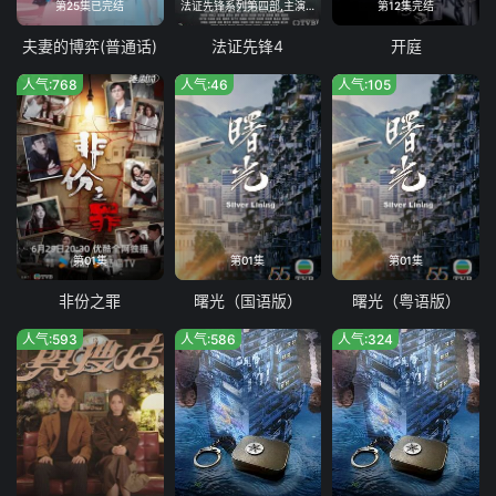
第25集已完结
法证先锋系列第四部,主演阵容全面更换
第12集完结
夫妻的博弈(普通话)
法证先锋4
开庭
人气:768
人气:46
人气:105
第01集
第01集
第01集
非份之罪
曙光（国语版）
曙光（粤语版）
人气:593
人气:586
人气:324