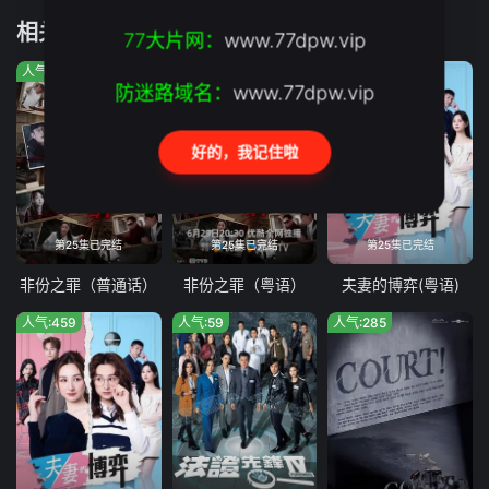
相关推荐
第19集
第20集
77大片网：
www.77dpw.vip
人气:1119
人气:1321
人气:1377
第21集
第22集
防迷路域名：
www.77dpw.vip
第23集
第24集
好的，我记住啦
第25集已完结
第25集已完结
第25集已完结
第25集已完结
非份之罪（普通话）
非份之罪（粤语）
夫妻的博弈(粤语)
人气:459
人气:59
人气:285