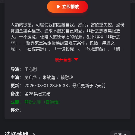
立即播放
人類的欲望，可驅使我們超越自我，然而，當欲望失控，過份
貪圖金錢與權勢、追求不屬於自己的愛，非份之想被無限放
大，一不經意，便陷入道德矛盾的深淵，犯下種種「非份之
罪」……新界東重案組接連調查幾宗案件，包括「無臉女
屍」、「石棺禁戀」、「一億殺機」、「危險遊戲」、「骯髒
的子彈」、「恐怖情人」，錯綜複雜的線索、纏繞不清的關
展开全部
係，構成一樁樁匪夷所思的迷案，揭露觸摸不透的人性黑暗
面。
导演：
王心慰
主演：
吴启华
/
朱敏瀚
/
赖慰玲
更新：
2026-08-01 23:55:38，最后更新于 7天前
备注：
第25集已完结
豆瓣：
非份之罪（普通话）
评分：