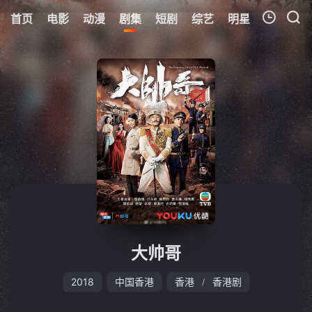
首页
电影
动漫
剧集
短剧
综艺
明星
周表
更
我的观影记录
暂无观看影片的记录
大帅哥
2018
中国香港
香港
香港剧
/