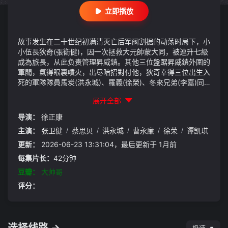
立即播放
故事发生在二十世纪初满清灭亡后军阀割据的动荡时局下，小
小伍長狄奇(張衛健)，因一次拯救大元帥蒙大同，被連升七級
成為旅長，从此负责管理昇威鎮。其他三位盤踞昇威鎮外圍的
軍閥，氣得眼裏噴火，出尽暗招對付他，狄奇幸得三位出生入
死的軍隊隊員馬炭(洪永城)、羅義(徐榮)、冬來兄弟(李嘉)同
心抗敵，還威迫利誘敵對的武器專才顧落蘆(曹永廉)加盟，五
展开全部
人於昇威鎮才能站穩陣腳。可是，狄奇三位太太葉天嬌(譚凱
琪)、艾妞(楊秀惠)及章沅婉(蔡思貝)在家中爭寵，沅婉更是革
导演：
徐正康
命黨員，狄奇明知其身份仍把她留在身邊，再加上軍營中有人
主演：
张卫健
/
蔡思贝
/
洪永城
/
曹永廉
/
徐荣
/
谭凯琪
野心勃勃，使昇威鎮危機四伏……
更新：
2026-06-23 13:31:04，最后更新于 1月前
每集片长：
42分钟
豆瓣：
大帅哥
评分：