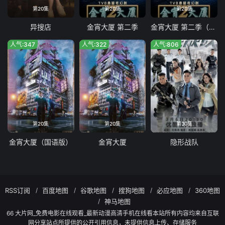
第20集
第20集
第20集
异搜店
金宵大厦 第二季
金宵大厦 第二季（国语版）
人气:347
人气:322
人气:806
第20集
第20集
第30集
金宵大厦（国语版）
金宵大厦
隐形战队
RSS订阅
百度地图
谷歌地图
搜狗地图
必应地图
360地图
神马地图
66 大片网_免费电影在线观看_最新动漫高清手机在线看本站所有内容均来自互联
网分享站点所提供的公开引用信息，未提供信息上传、存储服务