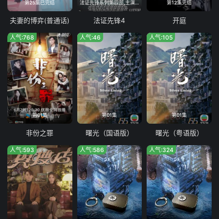
第25集已完结
法证先锋系列第四部,主演阵容全面更换
第12集完结
夫妻的博弈(普通话)
法证先锋4
开庭
人气:768
人气:46
人气:105
第01集
第01集
第01集
非份之罪
曙光（国语版）
曙光（粤语版）
人气:593
人气:586
人气:324