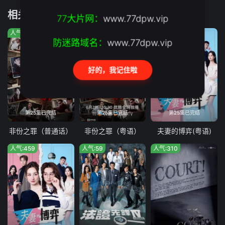
相关推荐
第19集
第20集
77大片网：
www.77dpw.vip
人气:1121
人气:1324
人气:1385
第21集
第22集
防迷路域名：
www.77dpw.vip
第23集
第24集
好的，我记住啦
第25集
第26集
第27集
第28集
第25集已完结
第25集已完结
第25集已完结
第29集
第30集
非份之罪（普通话）
非份之罪（粤语）
夫妻的博弈(粤语)
人气:459
人气:59
人气:310