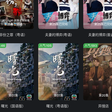
第25集已完结
第25集已完结
第25集已完
非份之罪（粤语）
夫妻的博弈(粤语)
夫妻的博弈(普
:46
人气:105
人气:593
第01集
第01集
第20集
曙光（国语版）
曙光（粤语版）
异搜店