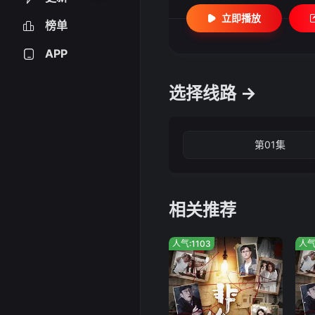
立即播放
榜单
APP
选择线路 →
第01集
相关推荐
人气:1103
人气