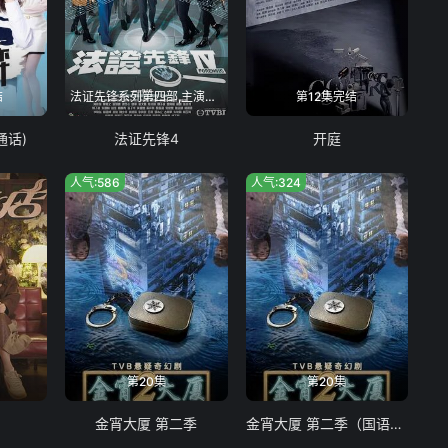
结
法证先锋系列第四部,主演阵容全面更换
第12集完结
通话)
法证先锋4
开庭
人气:586
人气:324
第20集
第20集
金宵大厦 第二季
金宵大厦 第二季（国语版）