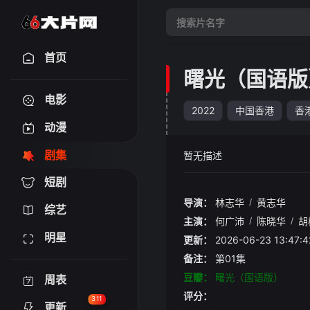
首页
曙光（国语版
电影
2022
中国香港
香
动漫
剧集
暂无描述
短剧
导演：
林志华
/
黄志华
综艺
主演：
何广沛
/
陈晓华
/
胡
明星
更新：
2026-06-23 13:
备注：
第01集
豆瓣：
曙光（国语版）
周表
评分：
311
更新