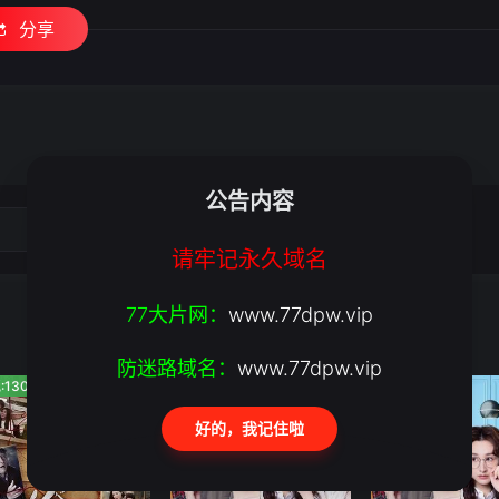
分享
公告内容
请牢记永久域名
77大片网：
www.77dpw.vip
防迷路域名：
www.77dpw.vip
:1308
人气:1374
人气:459
好的，我记住啦