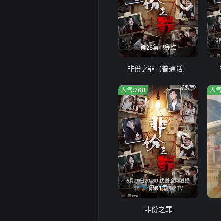
第25集已完结
非份之罪（普通话）
人气:768
人气
第01集
非份之罪