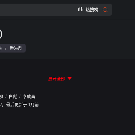
热搜榜
）
港
香港剧
/
展开全部
枫
/
白彪
/
李成昌
47:42，最后更新于 1月前