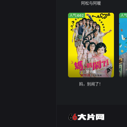
阿松与阿暖
人气:662
人气
第11集
妈，别闹了！