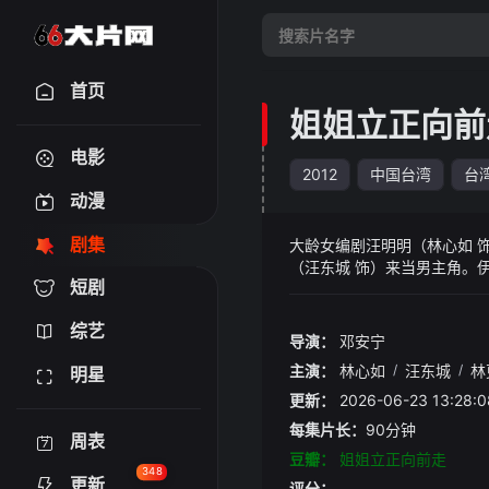
首页
姐姐立正向前
电影
2012
中国台湾
台
动漫
剧集
大龄女编剧汪明明（林心如 
（汪东城 饰）来当男主角。
短剧
明。师傅告诉明明她的另一个
剧。师傅从美国回来的儿子童
综艺
沛妮（吴亚馨 饰）暧昧不清
导演：
邓安宁
起了变化，伤心的明明主动与
主演：
林心如
/
汪东城
/
林
明星
更新：
2026-06-23 13:
每集片长：
90分钟
周表
豆瓣：
姐姐立正向前走
348
更新
评分：