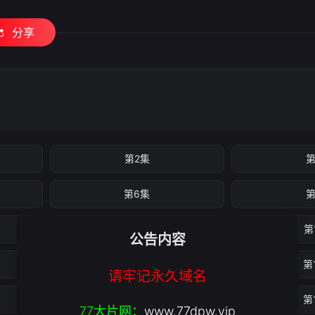
分享
第2集
第
第6集
第
第10集
第
公告内容
第14集
第
请牢记永久域名
第18集
第
77大片网：
www.77dpw.vip