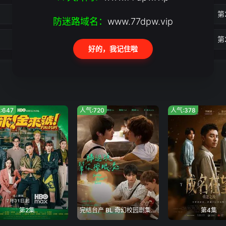
第22集
第
防迷路域名：
www.77dpw.vip
第26集
第
好的，我记住啦
:647
人气:720
人气:378
第2集
完结台产 BL 奇幻校园剧集,由《奇迹》主创团队打造
第4集