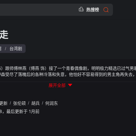
热搜榜
走
湾
台湾剧
/
饰）跟师傅林燕（傅燕 饰）接了一个青春偶像剧，明明极力精选已过气男
伊森受尽了落魄后的各种冷落和失意，他怕好不容易得到的男主角再失去
剧本在新加坡开拍了，所以回不来，明明只好一个人单打独斗，硬着头皮
展开全部
少天（林最新 饰）处处关心和照顾着明明，伊森一边接近明明，一边又
。蒙在鼓里的明明把男主角写的大方光彩，在明明的支持下，伊森再次走
伊森分手。这段荒唐的恋情是否就此结束，汪明明能否在30岁的关口找
更新
/
张伦硕
/
胡兵
/
何润东
28:08，最后更新于 1月前