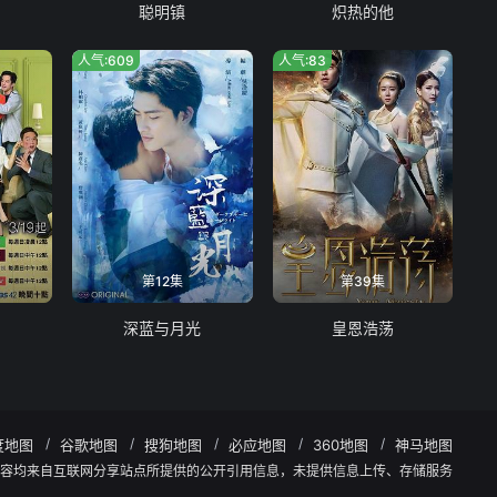
聪明镇
炽热的他
人气:609
人气:83
第12集
第39集
深蓝与月光
皇恩浩荡
度地图
谷歌地图
搜狗地图
必应地图
360地图
神马地图
有内容均来自互联网分享站点所提供的公开引用信息，未提供信息上传、存储服务