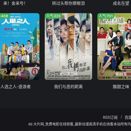
来！金来号！
转过头帮你擦眼泪
成名在望
:408
人气:223
人气:701
第08集
第10集完结
第24集
人选之人-造浪者
我们与恶的距离
酸甜之味
RSS订阅
百
66 大片网_免费电影在线观看_最新动漫高清手机在线看本站所