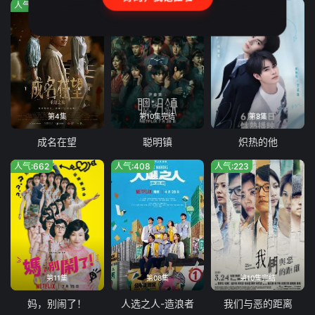
人气:378
人气:158
人气:461
第4集
第10集完结
第8集
成名在望
聪明镇
炽热的他
人气:662
人气:408
人气:223
第11集
第08集
第10集完结
妈，别闹了！
人选之人-造浪者
我们与恶的距离