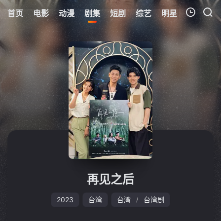
首页
电影
动漫
剧集
短剧
综艺
明星
周表
更
我的观影记录
暂无观看影片的记录
再见之后
2023
台湾
台湾
台湾剧
/