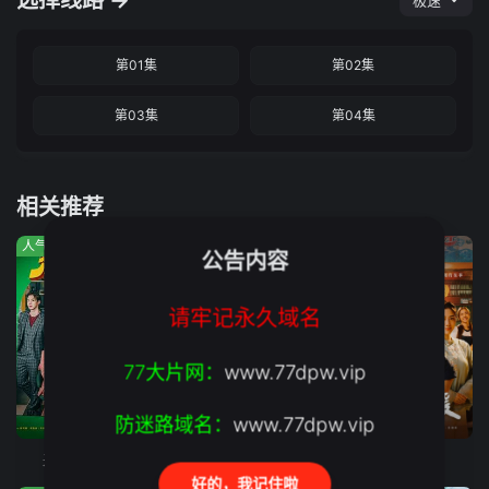
选择线路 →
极速
第01集
第02集
第03集
第04集
相关推荐
人气:647
人气:720
人气:259
公告内容
请牢记永久域名
77大片网：
www.77dpw.vip
第2集
完结台产 BL 奇幻校园剧集,由《奇迹》主创团队打造
第43集
防迷路域名：
www.77dpw.vip
来！金来号！
转过头帮你擦眼泪
阿松与阿暖
好的，我记住啦