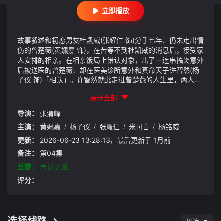
立即播放
故事叙述和初恋男友杜凯威(张耀仁 饰)分手七年、仍未走出情
伤的曾楚薇(黄姵嘉 饰)，在苦等不到杜凯威的消息后，接受家
人安排的相亲。在相亲饭局上错认对象，出了一连串搞笑意外
后被送医的曾楚薇，却在医美诊所意外和真命天子许智然(杨
子仪 饰)「相认」。许智然就此走进曾楚薇的人生里，两人从
相亲对象，意外成了室友，在每一次的相处中，曾楚薇总因他
展开全部
种种与杜凯威不谋而合的习惯与言行，迅速迷失自己。
导演：
张清峰
主演：
黄姵嘉
/
杨子仪
/
张耀仁
/
米可白
/
杨铭威
更新：
2026-06-23 13:28:13，最后更新于 1月前
备注：
第04集
豆瓣：
再见之后
评分：