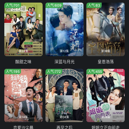
人气:701
人气:609
人气:83
第24集
第12集
第39集
酸甜之味
深蓝与月光
皇恩浩荡
人气:195
人气:772
人气:455
第14集
第04集
第28集
恋爱沙尘暴
再见之后
姐姐立正向前走