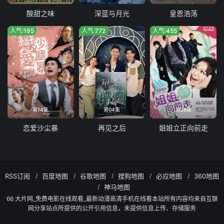
酸甜之味
深蓝与月光
皇恩浩荡
人气:195
人气:772
人气:455
第14集
第04集
第28集
恋爱沙尘暴
再见之后
姐姐立正向前走
RSS订阅
百度地图
谷歌地图
搜狗地图
必应地图
360地图
神马地图
66 大片网_免费电影在线观看_最新动漫高清手机在线看本站所有内容均来自互联
网分享站点所提供的公开引用信息，未提供信息上传、存储服务