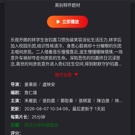
离别释怀题材
立即播放
乐观开朗的转学生张钧嘉习惯伪装笑容消化生活压力,转学后
加入校园乐团,结识性格清冷、身患心脏病却十分耀眼的乐团
主唱何彦凯。二人借着音乐慢慢靠近,滋生懵懂暧昧情愫,一场
意外车祸却夺走何彦凯的生命。深陷悲伤的钧嘉终日沉浸思
念,离世的何彦凯意外进入奇幻往生空间,得到默默守护钧嘉、
引导他走出伤痛的机会。在篮球队好友陪伴与乐团伙伴扶持
展开全部
下,钧嘉重新拾起音乐,在舞台唱响二人未完成的曲子,最终与离
别和解、走出阴霾,剧集借着奇幻设定讲述青春里的心动、失
导演：
姜秉辰
/
盧映安
去与自我救赎,诠释告别亦是成长的内核。
编剧：
詹仁雄
主演：
禾雁凱
/
張鈞嘉
/
鄭彫秦
/
張棋富
/
陳泊澈
/
林書蘊
更新：
2026-08-07 10:34:06，最后更新于 1天前
每集片长：
25分钟
豆瓣：
转过头帮你擦眼泪
评分：