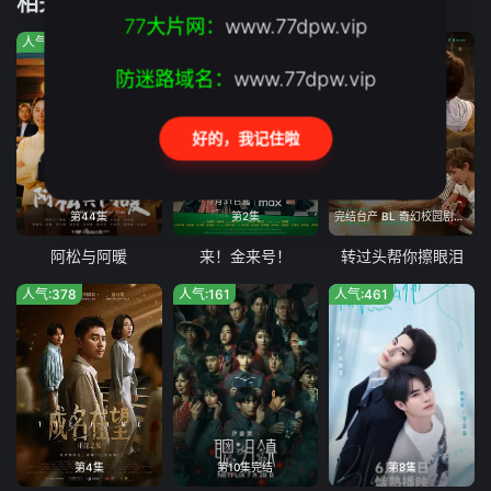
相关推荐
77大片网：
www.77dpw.vip
人气:259
人气:647
人气:720
防迷路域名：
www.77dpw.vip
好的，我记住啦
第44集
第2集
完结台产 BL 奇幻校园剧集,由《奇迹》主创团队打造
阿松与阿暖
来！金来号！
转过头帮你擦眼泪
人气:378
人气:161
人气:461
第4集
第10集完结
第8集