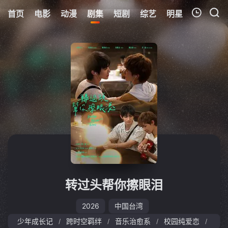
首页
电影
动漫
剧集
短剧
综艺
明星
周表
更
我的观影记录
暂无观看影片的记录
转过头帮你擦眼泪
2026
中国台湾
少年成长记
跨时空羁绊
音乐治愈系
校园纯爱恋
/
/
/
/