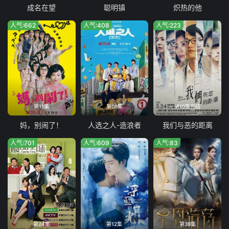
成名在望
聪明镇
炽热的他
人气:662
人气:408
人气:223
第11集
第08集
第10集完结
妈，别闹了！
人选之人-造浪者
我们与恶的距离
人气:701
人气:609
人气:83
第24集
第12集
第39集