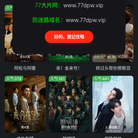
77大片网：
www.77dpw.vip
人气:259
人气:647
人气:720
第21集
第22集
防迷路域名：
www.77dpw.vip
第23集
第24集
好的，我记住啦
第44集
第2集
完结台产 BL 奇幻校园剧集,由《奇迹》主创团队打造
阿松与阿暖
来！金来号！
转过头帮你擦眼泪
人气:378
人气:161
人气:461
第4集
第10集完结
第8集