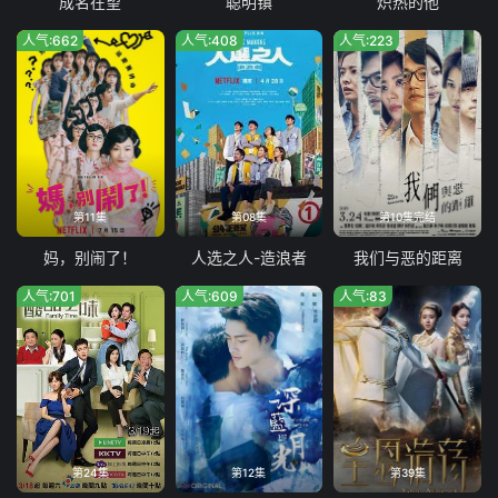
成名在望
聪明镇
炽热的他
人气:662
人气:408
人气:223
第11集
第08集
第10集完结
妈，别闹了！
人选之人-造浪者
我们与恶的距离
人气:701
人气:609
人气:83
第24集
第12集
第39集