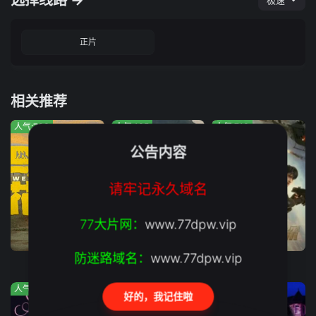
选择线路 →
极速
正片
相关推荐
人气:783
人气:135
人气:713
公告内容
请牢记永久域名
77大片网：
www.77dpw.vip
正片
正片
正片
防迷路域名：
www.77dpw.vip
走马观花
热血大陈岛
双生灵探
人气:693
人气:627
人气:838
好的，我记住啦