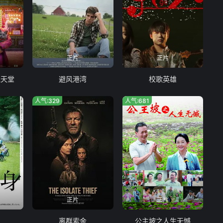
正片
正片
钱天堂
避风港湾
校歌英雄
人气:329
人气:681
正片
正片
离群索金
公主坡之人生无憾