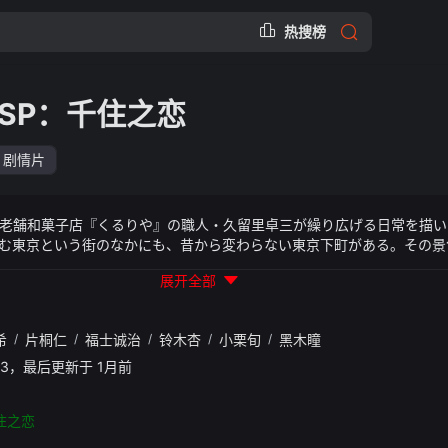
热搜榜
SP：千住之恋
剧情片
老舗和菓子店『くるりや』の職人・久留里卓三が繰り広げる日常を描い
む東京という街のなかにも、昔から変わらない東京下町がある。その景
就できるのか？さらにスペシャルらしい豪華な出演者たち。初めて登場
展开全部
木杏が決まりましたが、卓三の恋の相手であるゲストマドンナは一体誰
のもみどころのひとつ。卓三の含蓄ある街紹介と合わせて楽しめます。
スタルジックな気分になるような大人のラブストーリーをぜひお楽しみ
希
/
片桐仁
/
福士诚治
/
铃木杏
/
小栗旬
/
黑木瞳
26:43，最后更新于 1月前
住之恋