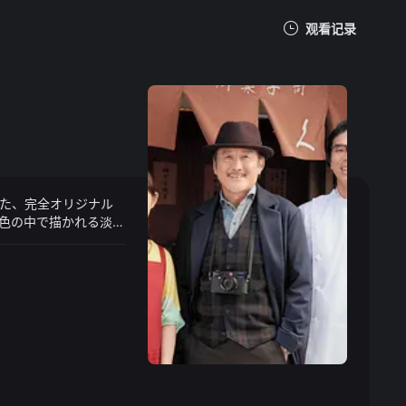
观看记录
我的观影记录
た、完全オリジナル
暂无观看影片的记录
色の中で描かれる淡い
する卓三の息子とそ
なのか？また、下町
下町の魅力を再発見で
に。