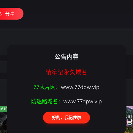
分享
公告内容
请牢记永久域名
77大片网：
www.77dpw.vip
防迷路域名：
www.77dpw.vip
:619
人气:831
人气:380
好的，我记住啦