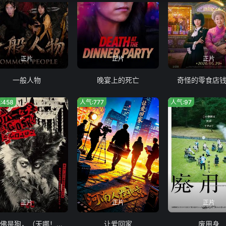
正片
正片
正片
一般人物
晚宴上的死亡
奇怪的零食店
:458
人气:777
人气:97
正片
正片
正片
奥莉佛是狗，（天哪！！）这家伙电影版
让爱回家
废用身