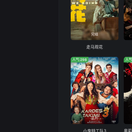
完结
走马观花
人气:298
人气
正片
小鬼特工队3