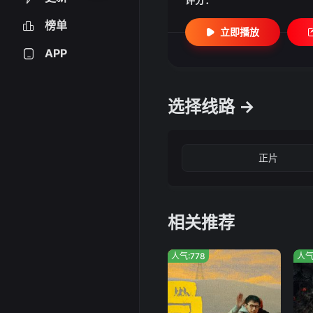
榜单
立即播放
APP
选择线路 →
正片
相关推荐
人气:778
人气