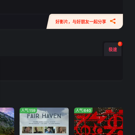
好影片，与好朋友一起分享
1
极速
人气:159
人气:640