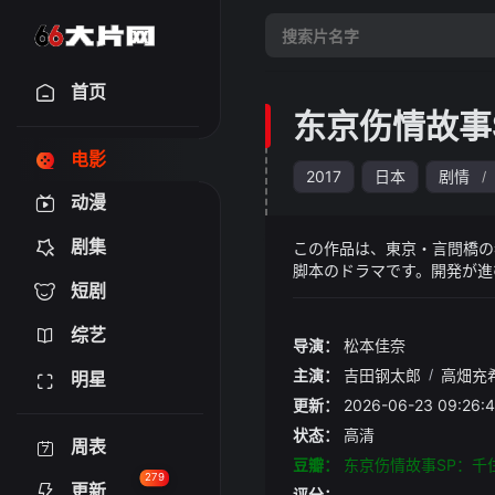
首页
东京伤情故事
电影
2017
日本
剧情
/
动漫
剧集
この作品は、東京・言問橋の
脚本のドラマです。開発が進
短剧
恋心。その想いは果たして成
のフィアンセに福士誠治と鈴
综艺
にある実在の店が舞台となる
导演：
松本佳奈
き、ちょっぴり切なくて、ノ
主演：
吉田钢太郎
/
高畑充
明星
更新：
2026-06-23 09:
状态：
高清
周表
豆瓣：
东京伤情故事SP：千
279
更新
评分：