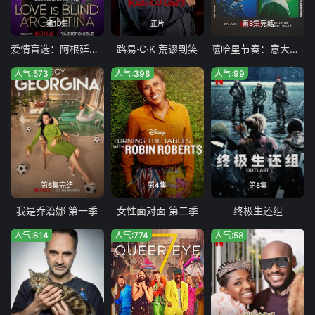
第10集
正片
第8集完结
爱情盲选：阿根廷篇第二季
路易·C·K 荒谬到笑
嘻哈星节奏：意大利篇第三季
人气:573
人气:398
人气:99
第6集完结
第4集
第8集
我是乔治娜 第一季
女性面对面 第二季
终极生还组
人气:814
人气:774
人气:58