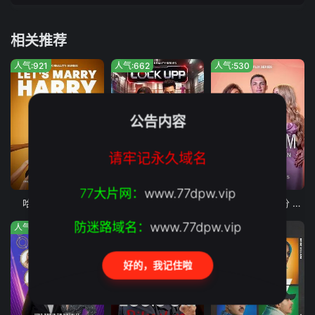
相关推荐
人气:921
人气:662
人气:530
公告内容
请牢记永久域名
第3期
第28集
第10期完结
77大片网：
www.77dpw.vip
哈利的绝配情人
囚牢生存战
最后通牒不结就分 第四季
防迷路域名：
www.77dpw.vip
人气:123
人气:966
人气:690
好的，我记住啦