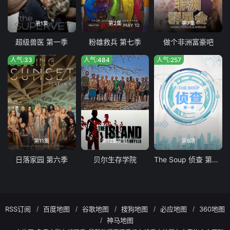
第1集
第2集
第7集
超级兽医 第一季
粉雄救兵 第七季
做个非洲富豪吧
人气:33
人气:484
人气:257
第11集
第12集完结
第6期
日落家园 第六季
贝尔生存学院
The Soup 侦查 第一季
RSS订阅
百度地图
谷歌地图
搜狗地图
必应地图
360地图
神马地图