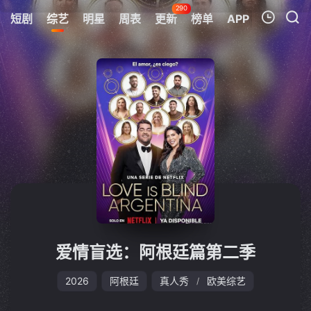
290
短剧
综艺
明星
周表
更新
榜单
APP
我的观影记录
暂无观看影片的记录
爱情盲选：阿根廷篇第二季
2026
阿根廷
真人秀
欧美综艺
/