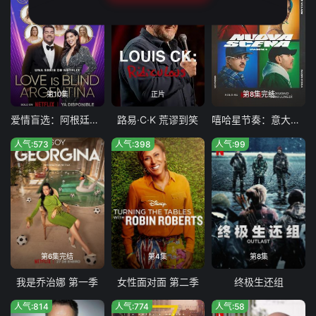
第10集
正片
第8集完结
爱情盲选：阿根廷篇第二季
路易·C·K 荒谬到笑
嘻哈星节奏：意大利篇第三季
人气:573
人气:398
人气:99
第6集完结
第4集
第8集
我是乔治娜 第一季
女性面对面 第二季
终极生还组
人气:814
人气:774
人气:58