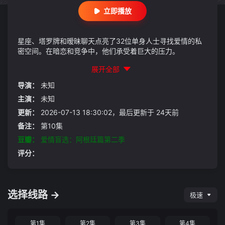
立即播放
星座、塔罗牌和暧昧聊天点亮了32位单身人士寻找爱情的私
密空间。在暗恋和竞争中，他们承受着巨大的压力。
展开全部
导演：
未知
主演：
未知
更新：
2026-07-13 18:30:02，最后更新于 24天前
备注：
第10集
豆瓣：
爱情盲选：阿根廷篇第二季
评分：
选择线路 →
极速
第1集
第2集
第3集
第4集