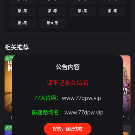
第5集
第6集
第7集
第8集
第9集
第10集
相关推荐
人气:921
人气:662
人气:530
公告内容
请牢记永久域名
77大片网：
www.77dpw.vip
第1期
第28集
第10期完结
防迷路域名：
www.77dpw.vip
哈利的绝配情人
囚牢生存战
最后通牒不结就分 第四季
人气:123
人气:966
人气:690
好的，我记住啦