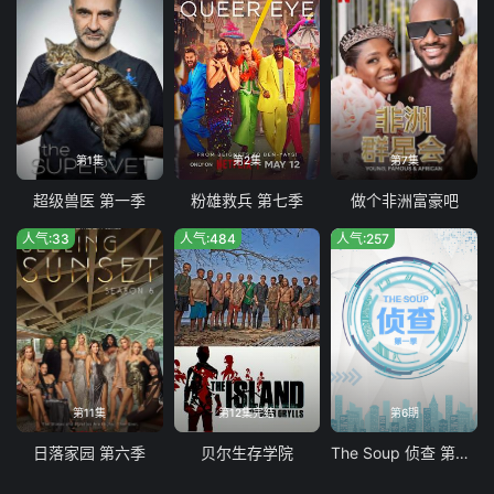
第1集
第2集
第7集
超级兽医 第一季
粉雄救兵 第七季
做个非洲富豪吧
人气:33
人气:484
人气:257
第11集
第12集完结
第6期
日落家园 第六季
贝尔生存学院
The Soup 侦查 第一季