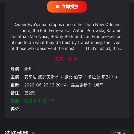
立即播放
Queer Eye's next stop is none other than New Orleans.
There, the Fab Five—a.k.a. Antoni Porowski, Karamo,
Jonathan Van Ness, Bobby Berk and Tan France—will co
ntinue to do what they do best by transforming the lives
of those who deserve it the most. That's not all, thou
gh. As the cast revealed during an interview with E! New
展开全部
s' Daily Pop on August 5, season seven of the Netflix s...
(展开全部)
导演：
未知
主演：
安东尼·波罗夫斯基
/
鲍比·伯克
/
卡拉莫·布朗
/
乔纳森·凡·奈斯
更新：
2026-06-23 13:20:14，最后更新于 1月前
备注：
第2集
豆瓣：
粉雄救兵 第七季
评分：