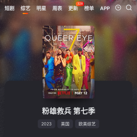
328
短剧
综艺
明星
周表
更新
榜单
APP
我的观影记录
暂无观看影片的记录
粉雄救兵 第七季
2023
美国
欧美综艺