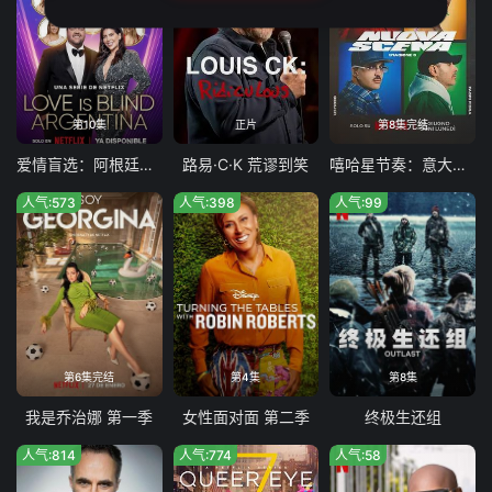
第10集
正片
第8集完结
爱情盲选：阿根廷篇第二季
路易·C·K 荒谬到笑
嘻哈星节奏：意大利篇第三季
人气:573
人气:398
人气:99
第6集完结
第4集
第8集
我是乔治娜 第一季
女性面对面 第二季
终极生还组
人气:814
人气:774
人气:58