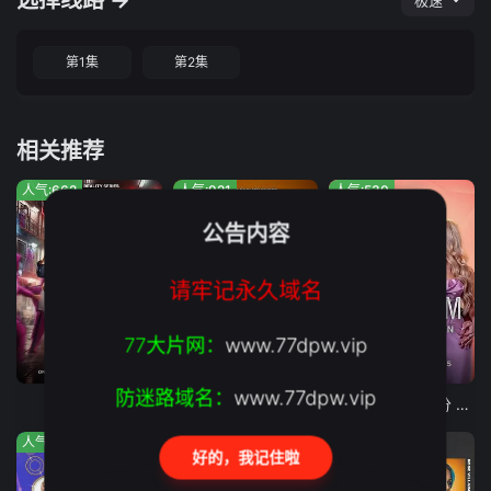
选择线路 →
极速
第1集
第2集
相关推荐
人气:662
人气:921
人气:530
公告内容
请牢记永久域名
77大片网：
www.77dpw.vip
第35集
第7期
第10期完结
防迷路域名：
www.77dpw.vip
囚牢生存战
哈利的绝配情人
最后通牒不结就分 第四季
人气:123
人气:966
人气:690
好的，我记住啦