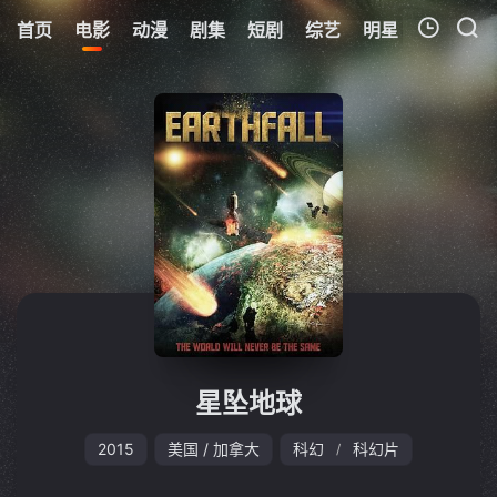
首页
电影
动漫
剧集
短剧
综艺
明星
周表
更
我的观影记录
暂无观看影片的记录
星坠地球
2015
美国 / 加拿大
科幻
科幻片
/