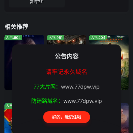
高清正片
相关推荐
人气:504
人气:951
人气:204
公告内容
请牢记永久域名
正片
正片
正片
77大片网：
www.77dpw.vip
灵魂伴侣
灵猪降妖
绿液惊魂
防迷路域名：
www.77dpw.vip
人气:1141
人气:1015
人气:355
好的，我记住啦