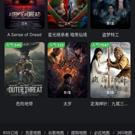
正片
正片
第1集
A Sense of Dread
星光继承者 暗黑仙境
盗梦特工
人气:345
人气:225
人气:1047
正片
第1集
第1集
危险地带
太岁
定海神针：九尾三世劫
RSS订阅
百度地图
谷歌地图
搜狗地图
必应地图
360地图