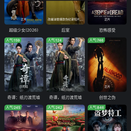
正片
改编油管爆款伪纪录短片,融合都市传说与科幻心理恐怖
正片
超级少女(2026)
后室
恐怖感受
人气:159
人气:124
人气:746
已完结
正片
正片
奇谭：纸刃渡荒墟
奇谭，纸刃渡荒墟
创世之伪
人气:245
人气:242
人气:846