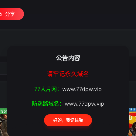
分享
公告内容
请牢记永久域名
77大片网：
www.77dpw.vip
防迷路域名：
www.77dpw.vip
:951
人气:204
人气:1143
好的，我记住啦