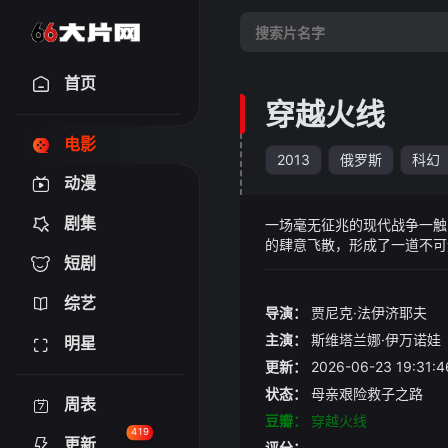
首页
穿越火线
电影
2013
俄罗斯
科幻
动漫
剧集
一场毫无征兆的现代战争一触
的肆意飞散，形成了一道不可
短剧
火线，救出年幼的儿子，但无
说就像一场噩梦，幸有一队勇
综艺
导演：
贾尼克·法伊济耶夫
主演：
斯维塔兰娜·伊万诺娃
明星
更新：
2026-06-23 19:
状态：
母亲艰险救子之路
周表
豆瓣：
穿越火线
419
更新
评分：