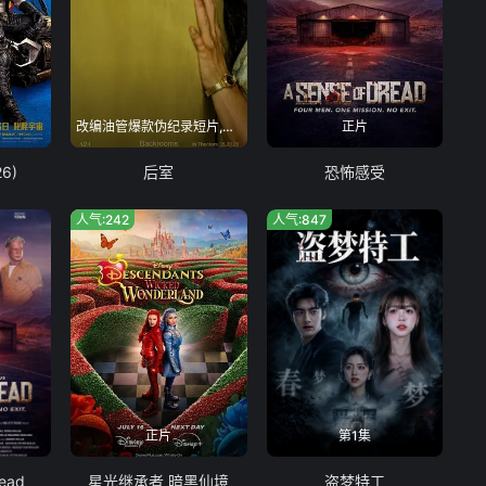
改编油管爆款伪纪录短片,融合都市传说与科幻心理恐怖
正片
6)
后室
恐怖感受
人气:242
人气:847
正片
第1集
read
星光继承者 暗黑仙境
盗梦特工