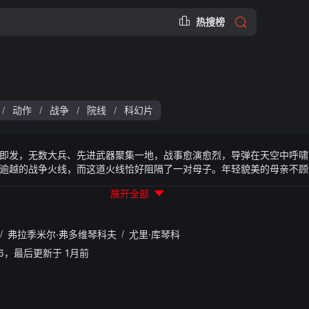
热搜榜
动作
战争
院线
科幻片
/
/
/
/
即发，无数大兵、先进武器聚集一地，战事愈演愈烈，导弹在天空中呼啸
逾越的战争火线，而这道火线恰好阻隔了一对母子。年轻貌美的母亲不顾
奈于敌方火力封锁严密，而且她心中的机器怪物也是万般阻隔，这个冒险
展开全部
敢的大兵舍身保护，但她能否克服千难万险，打败心魔，营救出儿子……
/
弗拉季米尔·弗多维琴科夫
/
尤里·库琴科
31:46，最后更新于 1月前