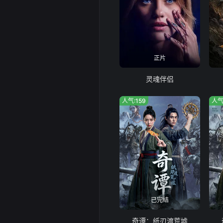
正片
灵魂伴侣
人气:159
人气
已完结
奇谭：纸刃渡荒墟