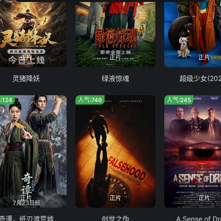
正片
正片
正片
灵猪降妖
绿液惊魂
超级少女(202
:124
人气:746
人气:245
正片
正片
正片
奇谭，纸刃渡荒墟
创世之伪
A Sense of D