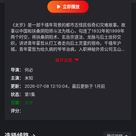
立即播放
《太岁》是一部千禧年背景的都市志怪民俗奇幻灾难故事。故
事以中国和扶桑阴阳师斗法为核心，勾连了1932年和1999年
两个时空，将扶桑阴阳术、玄岳宗道法、龙脉与后土信仰交
织，讲述青年霍哲从打工者走向后土灵童的宿命。千禧年沪
城，青年霍哲为给久病的爷爷治病，入职神秘外资公司玉山集
团。公司员工频发离奇失踪怪事，坠楼、诡秘地下B19空间、
展开全部
随处蠕动的血肉触手如影随行。霍哲结识暗藏身手的维修工老
李、丈夫莫名失联的孕妇苏珊，三人暗中一同探查，发现大厦
导演：
何必
地下盘踞着不断吞噬活人的巨型血肉邪物，集团背后藏着跨越
主演：
未知
数十年的诡异阴谋。然而，霍哲年迈的爷爷总是刻意阻止他深
挖幕后隐情。一段1932年的尘封往事，以及霍哲与生俱来的
更新：
2026-07-08 12:10:04，最后更新于 1月前
特殊宿命，正随血色灾难逐步浮出水面。
状态：
第1集
豆瓣：
太岁
评分：