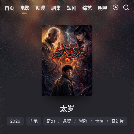
首页
电影
动漫
剧集
短剧
综艺
明星
周表
更
我的观影记录
暂无观看影片的记录
太岁
2026
内地
奇幻
悬疑
冒险
惊悚
奇幻片
/
/
/
/