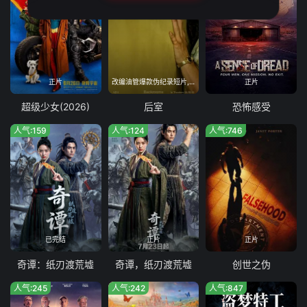
正片
改编油管爆款伪纪录短片,融合都市传说与科幻心理恐怖
正片
超级少女(2026)
后室
恐怖感受
人气:159
人气:124
人气:746
已完结
正片
正片
奇谭：纸刃渡荒墟
奇谭，纸刃渡荒墟
创世之伪
人气:245
人气:242
人气:847