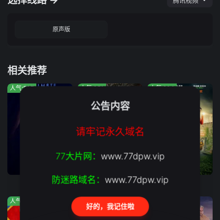
选择线路 →
腾讯视频
原声版
相关推荐
人气:507
人气:951
人气:204
公告内容
请牢记永久域名
77大片网：
www.77dpw.vip
正片
正片
正片
防迷路域名：
www.77dpw.vip
灵魂伴侣
灵猪降妖
绿液惊魂
人气:1143
人气:1018
人气:355
好的，我记住啦