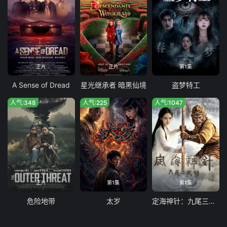
正片
正片
第1集
A Sense of Dread
星光继承者 暗黑仙境
盗梦特工
人气:348
人气:225
人气:1047
正片
第1集
第1集
危险地带
太岁
定海神针：九尾三世劫