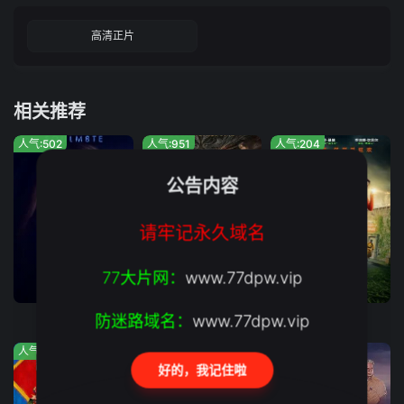
高清正片
相关推荐
人气:502
人气:951
人气:204
公告内容
请牢记永久域名
77大片网：
www.77dpw.vip
正片
正片
正片
防迷路域名：
www.77dpw.vip
灵魂伴侣
灵猪降妖
绿液惊魂
人气:1139
人气:1014
人气:355
好的，我记住啦