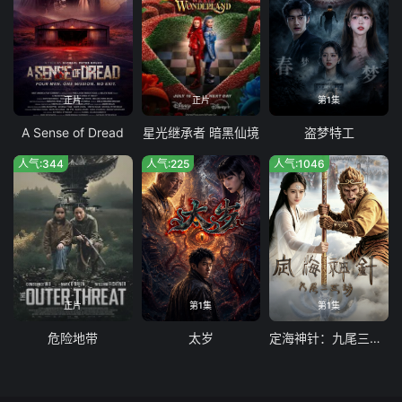
正片
正片
第1集
A Sense of Dread
星光继承者 暗黑仙境
盗梦特工
人气:344
人气:225
人气:1046
正片
第1集
第1集
危险地带
太岁
定海神针：九尾三世劫