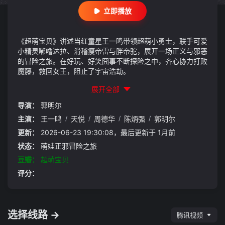
立即播放
《超萌宝贝》讲述当红童星王一鸣带领超萌小勇士，联手可爱
小精灵嘟噜达拉、滑稽瘦帝雷与胖帝驼，展开一场正义与邪恶
的冒险之旅。在好玩、好笑囧事不断探险之中，齐心协力打败
魔藤，救回女王，阻止了宇宙浩劫。
展开全部
导演：
郭明尔
主演：
王一鸣
/
天悦
/
周德华
/
陈炳强
/
郭明尔
更新：
2026-06-23 19:30:08，最后更新于 1月前
状态：
萌娃正邪冒险之旅
豆瓣：
超萌宝贝
评分：
选择线路 →
腾讯视频