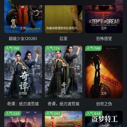
正片
改编油管爆款伪纪录短片,融合都市传说与科幻心理恐怖
正片
超级少女(2026)
后室
恐怖感受
人气:159
人气:124
人气:746
已完结
正片
正片
奇谭：纸刃渡荒墟
奇谭，纸刃渡荒墟
创世之伪
人气:245
人气:242
人气:846