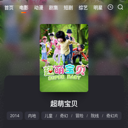
首页
电影
动漫
剧集
短剧
综艺
明星
周表
更
我的观影记录
暂无观看影片的记录
超萌宝贝
2014
内地
儿童
奇幻
冒险
院线
奇幻片
/
/
/
/