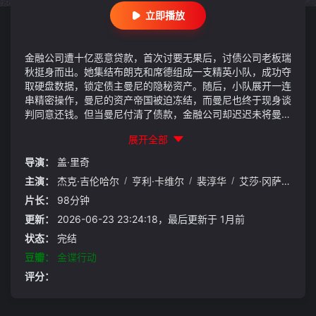
立即播放
金融公司遭十亿恶意贷款，首次讨要无果后，讨债公司老板瑞
秋挺身而出。她集结布朗克和席德组成一支精英小队，成功夺
取硬盘数据，锁定债主曼尼的隐秘资产。随后，小队展开一连
串精密操作，曼尼的资产帝国被迫冻结，而曼尼也终于现身谈
判同意还钱。但当曼尼付清了债款，金融公司却迟迟未将曼尼
的资产归还，气急败坏的曼尼将瑞秋擒获试图进行要挟。精英
展开全部
小队是否能成功将瑞秋救出，而曼尼又将受到怎样的恐怖惩罚
呢？
导演：
盖·里奇
主演：
杰克·吉伦哈尔
/
亨利·卡维尔
/
裴淳华
/
艾莎·冈萨雷斯
/
片长：
98分钟
更新：
2026-06-23 23:24:18，最后更新于 1月前
状态：
完结
豆瓣：
金谍行动
评分：