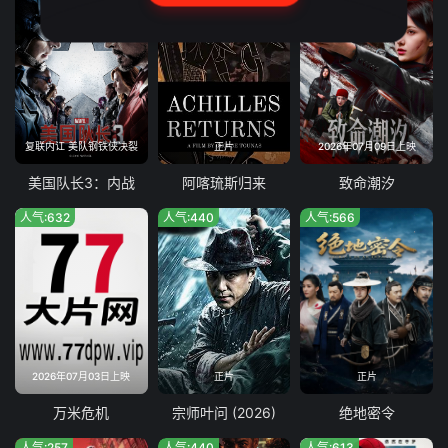
复联内讧 美队钢铁侠决裂
正片
2026年07月09日上映
美国队长3：内战
阿喀琉斯归来
致命潮汐
人气:632
人气:440
人气:566
2026年07月03日上映
正片
正片
万米危机
宗师叶问 (2026)
绝地密令
人气:257
人气:440
人气:613