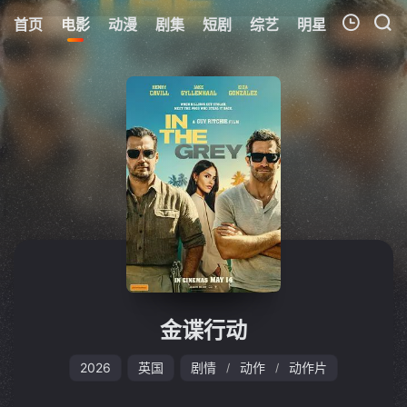
首页
电影
动漫
剧集
短剧
综艺
明星
周表
更
我的观影记录
暂无观看影片的记录
金谍行动
2026
英国
剧情
动作
动作片
/
/