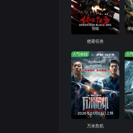
完结
保
绝密任务
人气:632
人气
2026年07月03日上映
万米危机