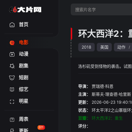
首页
环大西洋2：
电影
2018
美国
动作
/
动漫
剧集
洛杉矶受到怪物的袭击。试图
短剧
导演：
贾瑞德·科恩
综艺
主演：
斯蒂夫·理查德·哈里斯
明星
更新：
2026-06-23 19:
状态：
环太平洋2之山寨版环
豆瓣：
环大西洋2：重生
周表
评分：
311
更新