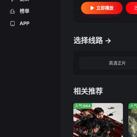
立即播放
榜单
APP
选择线路 →
高清正片
相关推荐
人气:994
人气