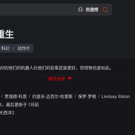
热搜榜
重生
科幻
动作片
/
对抗他们的机器人比他们的前辈武装更好，但怪物也是如此。
展开全部
/
贾瑞德·科恩
/
约瑟夫·迈克尔·哈里斯
/
保罗·罗根
/
Lindsay Elston
40:18，最后更新于 1月前
大西洋2