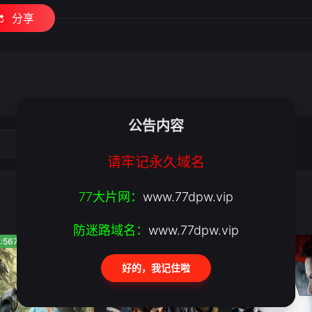
分享
公告内容
请牢记永久域名
77大片网：
www.77dpw.vip
防迷路域名：
www.77dpw.vip
:567
人气:625
人气:412
好的，我记住啦