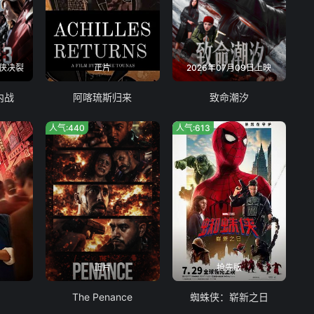
侠决裂
正片
2026年07月09日上映
内战
阿喀琉斯归来
致命潮汐
人气:440
人气:613
正片
抢先版
The Penance
蜘蛛侠：崭新之日