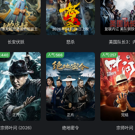
剑锋克拉拉激战绝世妖王
2026年08月04日上映
复联内讧 美队钢铁
长安伏妖
怒杀
美国队长3：
:440
人气:566
人气:257
正片
正片
完结
宗师叶问 (2026)
绝地密令
宗师叶问