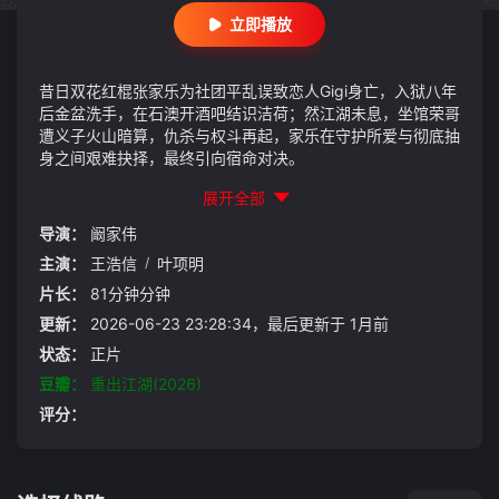
立即播放
昔日双花红棍张家乐为社团平乱误致恋人Gigi身亡，入狱八年
后金盆洗手，在石澳开酒吧结识洁荷；然江湖未息，坐馆荣哥
遭义子火山暗算，仇杀与权斗再起，家乐在守护所爱与彻底抽
身之间艰难抉择，最终引向宿命对决。
展开全部
导演：
阚家伟
主演：
王浩信
/
叶项明
片长：
81分钟分钟
更新：
2026-06-23 23:28:34，最后更新于 1月前
状态：
正片
豆瓣：
重出江湖(2026)
评分：