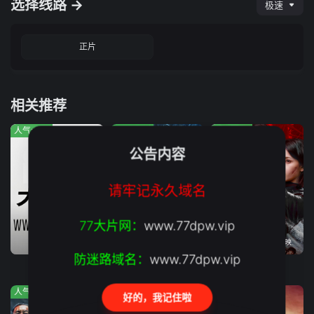
选择线路 →
极速
正片
相关推荐
人气:823
人气:668
人气:629
公告内容
请牢记永久域名
77大片网：
www.77dpw.vip
完结
2026年08月04日上映
2026年07月09日上映
防迷路域名：
www.77dpw.vip
海外追逃
怒杀
致命潮汐
人气:643
人气:714
人气:176
好的，我记住啦