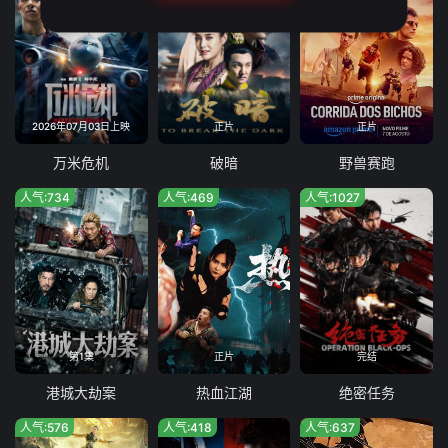
2026年07月03日上映
正片
正片
万米危机
破暗
野兽赛跑
人气:734
人气:469
人气:1027
第1集
正片
完结
港城大劫案
热血江湖
绝密任务
人气:576
人气:418
人气:637