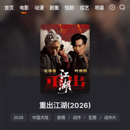
首页
电影
动漫
剧集
短剧
综艺
明星
周表
更
我的观影记录
暂无观看影片的记录
重出江湖(2026)
2026
中国大陆
剧情
动作
犯罪
动作片
/
/
/