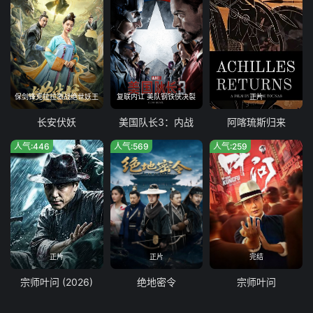
保剑锋克拉拉激战绝世妖王
复联内讧 美队钢铁侠决裂
正片
长安伏妖
美国队长3：内战
阿喀琉斯归来
人气:446
人气:569
人气:259
正片
正片
完结
宗师叶问 (2026)
绝地密令
宗师叶问