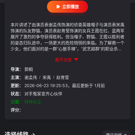
立即播放
本片讲述了由演员表谢孟伟饰演的侦查英雄嘎子与演员表宋禹
饰演的队友野猫，演员表赵育莹饰演的女兵王霞在红、蓝两军
展开了激烈的争夺获得胜利。但当嘎子、野猫、王霞以胜利者
的姿态归队途中，一场更大的危险悄悄的来临。为了解救一个
少女，他们面对的是一群“心狠手辣”，“武艺超群”的职业杀
手......
展开全部
导演：
郭桐
主演：
谢孟伟
/
宋禹
/
赵育莹
更新：
2026-06-23 19:25:53，最后更新于 1月前
状态：
对手冤家变齐心伙伴
豆瓣：
特种兵王
评分：