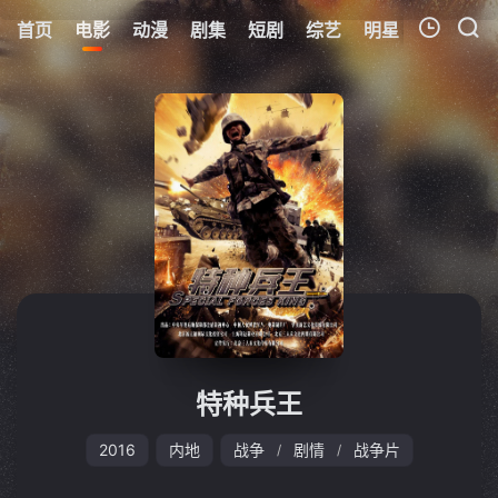
首页
电影
动漫
剧集
短剧
综艺
明星
周表
更
我的观影记录
暂无观看影片的记录
特种兵王
2016
内地
战争
剧情
战争片
/
/