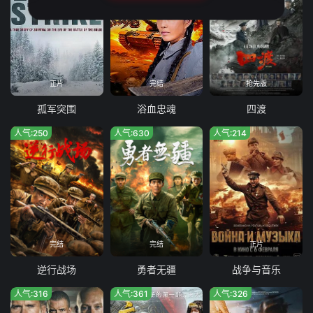
正片
完结
抢先版
孤军突围
浴血忠魂
四渡
人气:250
人气:630
人气:214
完结
完结
正片
逆行战场
勇者无疆
战争与音乐
人气:316
人气:361
人气:326