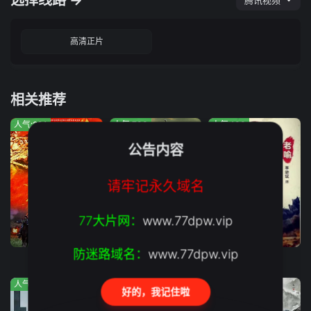
选择线路 →
腾讯视频
高清正片
相关推荐
人气:291
人气:783
人气:100
公告内容
请牢记永久域名
77大片网：
www.77dpw.vip
完结
完结
正片
防迷路域名：
www.77dpw.vip
浴血困牛山
双枪红娘子
斩毒行动
人气:788
人气:937
人气:764
好的，我记住啦