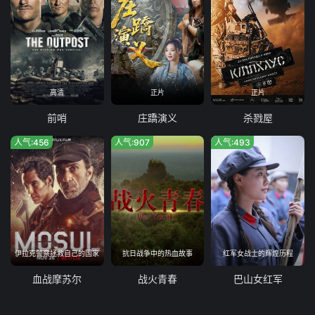
高清
正片
正片
前哨
庄蹻演义
杀戮屋
人气:456
人气:907
人气:493
伊拉克警察拯救自己的国家
抗日战争中的热血故事
红军女战士的辉煌历程
血战摩苏尔
战火青春
巴山女红军