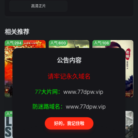
高清正片
相关推荐
人气:294
人气:800
人气:106
公告内容
请牢记永久域名
77大片网：
www.77dpw.vip
完结
完结
正片
浴血困牛山
双枪红娘子
斩毒行动
防迷路域名：
www.77dpw.vip
人气:794
人气:937
人气:768
好的，我记住啦