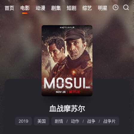
首页
电影
动漫
剧集
短剧
综艺
明星
周表
更
我的观影记录
暂无观看影片的记录
血战摩苏尔
2019
美国
剧情
动作
战争
战争片
/
/
/