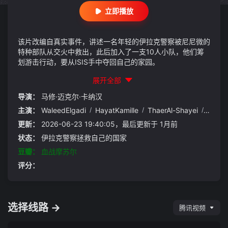
立即播放
该片改编自真实事件，讲述一名年轻的伊拉克警察被尼尼微的
特种部队从交火中救出，此后加入了一支10人小队，他们筹
划游击行动，要从ISIS手中夺回自己的家园。
展开全部
导演：
马修·迈克尔·卡纳汉
主演：
WaleedElgadi
/
HayatKamille
/
ThaerAl-Shayei
/
苏黑尔
更新：
2026-06-23 19:40:05，最后更新于 1月前
状态：
伊拉克警察拯救自己的国家
豆瓣：
血战摩苏尔
评分：
选择线路 →
腾讯视频