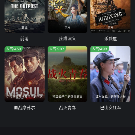
高清
正片
正片
前哨
庄蹻演义
杀戮屋
人气:459
人气:907
人气:493
伊拉克警察拯救自己的国家
抗日战争中的热血故事
红军女战士的辉煌历程
血战摩苏尔
战火青春
巴山女红军