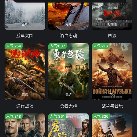
正片
完结
抢先版
孤军突围
浴血忠魂
四渡
人气:254
人气:637
人气:216
完结
完结
正片
逆行战场
勇者无疆
战争与音乐
人气:318
人气:361
人气:326