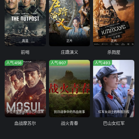
高清
正片
正片
前哨
庄蹻演义
杀戮屋
人气:456
人气:907
人气:493
伊拉克警察拯救自己的国家
抗日战争中的热血故事
红军女战士的辉煌历程
血战摩苏尔
战火青春
巴山女红军