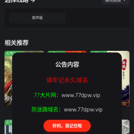
选择线路 →
腾讯视频
原声版
相关推荐
人气:795
人气:294
人气:105
公告内容
请牢记永久域名
77大片网：
www.77dpw.vip
完结
完结
正片
防迷路域名：
www.77dpw.vip
双枪红娘子
浴血困牛山
斩毒行动
人气:791
人气:937
人气:765
好的，我记住啦