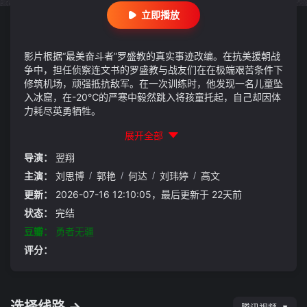
立即播放
影片根据“最美奋斗者”罗盛教的真实事迹改编。在抗美援朝战
争中，担任侦察连文书的罗盛教与战友们在在极端艰苦条件下
修筑机场，顽强抵抗敌军。在一次训练时，他发现一名儿童坠
入冰窟，在-20℃的严寒中毅然跳入将孩童托起，自己却因体
力耗尽英勇牺牲。
展开全部
导演：
翌翔
主演：
刘思博
/
郭艳
/
何达
/
刘玮婷
/
高文
更新：
2026-07-16 12:10:05，最后更新于 22天前
状态：
完结
豆瓣：
勇者无疆
评分：