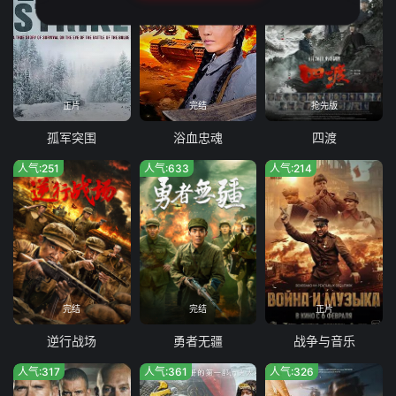
正片
完结
抢先版
孤军突围
浴血忠魂
四渡
人气:251
人气:633
人气:214
完结
完结
正片
逆行战场
勇者无疆
战争与音乐
人气:317
人气:361
人气:326