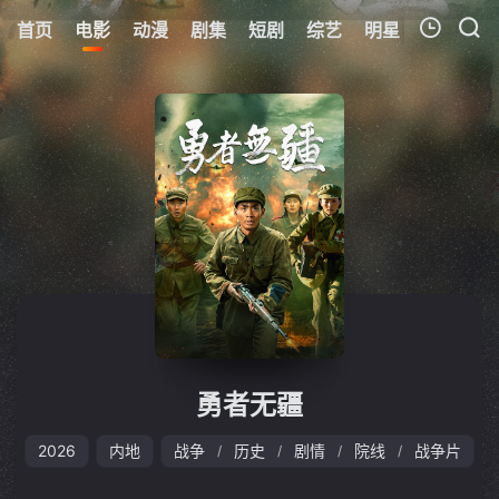
首页
电影
动漫
剧集
短剧
综艺
明星
周表
更
我的观影记录
暂无观看影片的记录
勇者无疆
2026
内地
战争
历史
剧情
院线
战争片
/
/
/
/