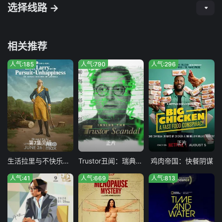
选择线路 →
相关推荐
人气:185
人气:790
人气:296
第7集完结
正片
正片
生活拉里与不快乐的追求 一部美国史
Trustor丑闻：瑞典金融案内幕
鸡肉帝国：快餐阴谋
人气:41
人气:669
人气:813