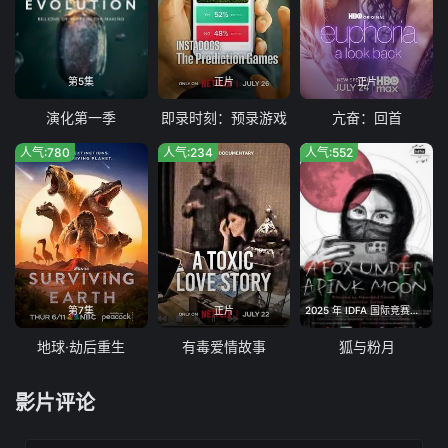
第5集
正片
正片
演化第一季
即录时刻：预录游戏
亢奋：回首
人气:780
人气:234
人气:552
第7集
正片
2025 年 IDFA 国际竞赛单元最佳影片
地球·劫后重生
有毒爱情故事
狐与粉月
影片评论