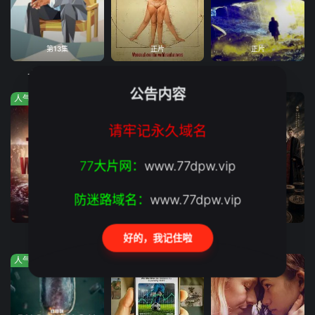
第13集
正片
正片
十三邀第九季
揭秘更年期
逝水与流年
公告内容
人气:662
人气:462
人气:990
请牢记永久域名
77大片网：
www.77dpw.vip
防迷路域名：
www.77dpw.vip
第4集完结
第3集完结
第10集已完结
人将燃烧
爱达荷州血案：大学梦魇
棋手(2026)
好的，我记住啦
人气:453
人气:63
人气:836