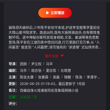
立即播放
骊珠洞天破碎后,少年陈平安信守承诺,护送李宝瓶等学童前往
大隋山崖书院求学。路途凶险,既有大骊铁骑追杀,也有精怪鬼
魅环伺。途中神秘剑客阿良现身相助,文圣、崔诚等角色悉数
登场,陈平安在江湖历练中悟剑问道,行万里路打百万拳,从 “人
间最苦” 蜕变到 “人间最燃”,续写独有的 “讲道理” 式仙侠传奇,
水墨国风画面与深刻江湖道理完美融合。
展开全部
导演：
田刚
/
尹立权
/
马华
编剧：
马华
/
屈亦张
/
夏应哲
/
左晓慧
主演：
陈张太康
/
张惠霖
/
吴磊
/
锦鲤
/
陈浩
/
李潇宇
/
黄莺
更新：
2026-06-25 01:19:43，最后更新于 1月前
备注：
改编自烽火戏诸侯同名现象级网络小说
豆瓣：
剑来第二季
评分：