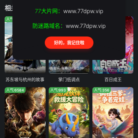
相关推荐
77大片网：
www.77dpw.vip
人气:238
人气:666
人气:690
防迷路域名：
www.77dpw.vip
好的，我记住啦
连载中
连载中, 每周二、周五09:00更新
连载中, 每周二、周五12:00更新
苏东坡与杭州的故事
掌门低调点
百日成王
人气:6584
人气:993
人气:356