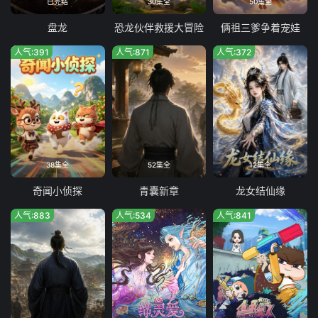
已完结
30集全
50集全
盘龙
恐龙伙伴救援大冒险
俩祖三爹争着宠娃
人气:391
人气:871
人气:372
38集全
52集全
12集全
奇闻小侦探
青囊新章
龙女结仙缘
人气:883
人气:534
人气:841