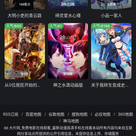
169集全
更新至2集
全剧集
大明小吏的青云路
缔灵爱水心缠
小品一家人
人气:600
人气:61
人气:9166
第6集
第18集
第17集
从0位居民开始的边境领主大人
神之水滴动画版
关于我转生变成史莱姆这档事第四季
RSS订阅
百度地图
谷歌地图
搜狗地图
必应地图
360地图
神马地图
66 大片网_免费电影在线观看_最新动漫高清手机在线看本站所有内容均来自互联
网分享站点所提供的公开引用信息，未提供信息上传、存储服务