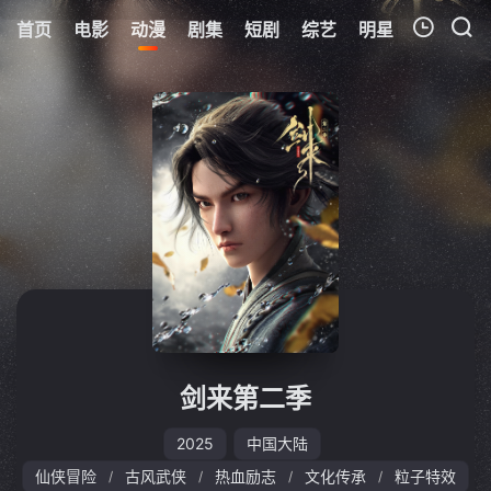
首页
电影
动漫
剧集
短剧
综艺
明星
周表
更
我的观影记录
暂无观看影片的记录
剑来第二季
2025
中国大陆
仙侠冒险
古风武侠
热血励志
文化传承
粒子特效
/
/
/
/