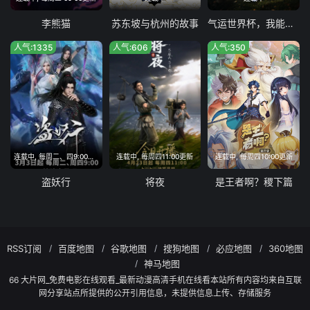
李熊猫
苏东坡与杭州的故事
气运世界杯，我能复制所有球星技能
人气:1335
人气:606
人气:350
连载中, 每周二、四9:00更新
连载中, 每周四11:00更新
连载中, 每周四10:00更新
盗妖行
将夜
是王者啊？稷下篇
RSS订阅
百度地图
谷歌地图
搜狗地图
必应地图
360地图
神马地图
66 大片网_免费电影在线观看_最新动漫高清手机在线看本站所有内容均来自互联
网分享站点所提供的公开引用信息，未提供信息上传、存储服务