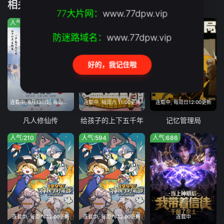
相关推荐
77大片网：
www.77dpw.vip
人气:5414
人气:46
人气:493
防迷路域名：
www.77dpw.vip
好的，我记住啦
连载中, 6月13日起 每周六11:00
连载中, 每周六 11:00更新
连载中, 每周日12:00更新
凡人修仙传
给孩子的上下五千年
记忆管理局
人气:210
人气:594
人气:686
连载中, 每周六 12:00更新
连载中, 每周六 12:00更新
连载中