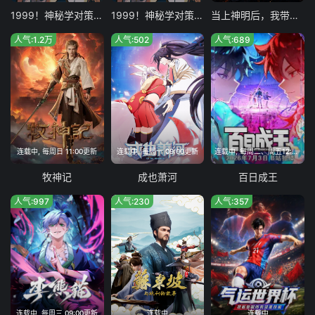
1999！神秘学对策部英配版
1999！神秘学对策部中配版
当上神明后，我带着信徒干翻了废土
人气:1.2万
人气:502
人气:689
连载中, 每周日 11:00更新
连载中, 每周一 09:00更新
连载中, 每周二、周五12:00更新
牧神记
成也萧河
百日成王
人气:997
人气:230
人气:357
连载中, 每周三 09:00更新
连载中
连载中