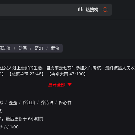
热搜榜
国动漫
动画
奇幻
武侠
/
/
/
家人过上更好的生活，自愿前去七玄门参加入门考核，最终被墨大夫收入门下。 
21】 【魔道争锋 22-46】 【再别天南 47-100】
展开全部
默
/
歪歪
/
谷江山
/
乔诗语
/
佟心竹
)
40:19，最后更新于 6小时前
周六11:00