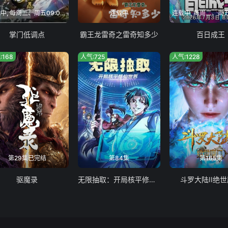
22
123
124
125
连载中, 每周二、周五09:00更新
连载中
30
131
132
133
掌门低调点
霸王龙雷奇之雷奇知多少
百日成王
38
139
140
141
:168
人气:725
人气:1228
46
147
148
149
54
155
156
157
62
163
164
165
70
171
172
173
第29集已完结
第84集
第165集
78
179
180
181
驱魔录
无限抽取：开局核平修仙世界
斗罗大陆II绝