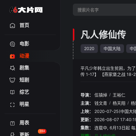
首页
凡人修仙传
电影
2020
中国大陆
中
动漫
剧集
平凡少年韩立出生贫困，为了让
传 1-17】 【燕家堡之战 18-
短剧
综艺
导演：
伍镇焯
/
王裕仁
主演：
钱文青
/
杨天翔
/
杨
明星
上映：
2020-07-25(中国大陆
更新：
2026-08-07 17:
周表
集数：
连载中, 6月13日起 每
394
更新
豆瓣：
凡人修仙传