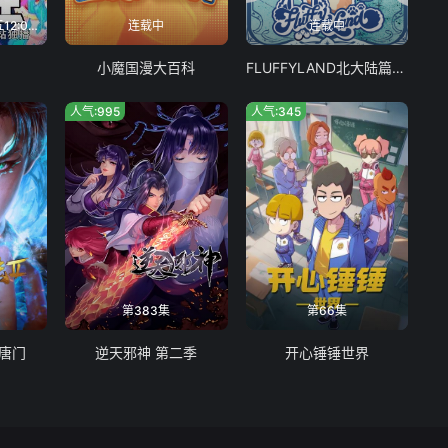
126
127
128
连载中, 每周二、周五12:00更新
连载中
连载中
134
135
136
小魔国漫大百科
FLUFFYLAND北大陆篇动态漫
142
143
144
人气:995
人气:345
150
151
152
158
159
160
166
167
168
174
175
176
第383集
第66集
182
183
184
世唐门
逆天邪神 第二季
开心锤锤世界