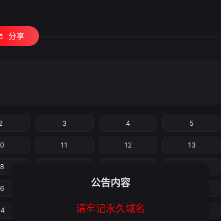
分享
2
3
4
5
10
11
12
13
18
19
20
21
公告内容
26
27
28
29
请牢记永久域名
34
35
36
37