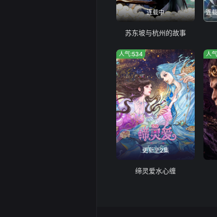
121
1
连载中
129
1
苏东坡与杭州的故事
137
1
人气:534
人气
145
1
153
1
161
1
169
1
更新至2集
177
1
缔灵爱水心缠
185