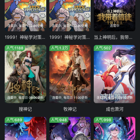
第81集
第82集
第83集
第84集
第85集
第86集
第87集
第88集
连载中, 每周六 12:00更新
连载中, 每周六 12:00更新
连载中
第89集
第90集
第91集
第92集
1999！神秘学对策部英配版
1999！神秘学对策部中配版
当上神明后，我带着信徒干翻了废土
人气:1188
人气:1.2万
人气:502
第93集
第94集
第95集
第96集
第97集
第98集
第99集
第100集
第101集
第102集
第103集
第104集
第105集
第106集
第107集
第108集
连载中, 每周日 09:00更新
连载中, 每周日 11:00更新
连载中, 每周一 09:00更新
第109集
第110集
第111集
第112集
搜神记
牧神记
成也萧河
第113集
第114集
第115集
第116集
人气:689
人气:948
人气:998
第117集
第118集
第119集
第120集
第121集
第122集
第123集
第124集