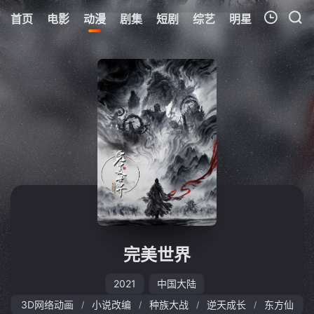
首页
电影
动漫
剧集
短剧
综艺
明星
周表
更
我的观影记录
暂无观看影片的记录
完美世界
2021
中国大陆
3D网络动画
小说改编
种族大战
逆天成长
东方仙
/
/
/
/