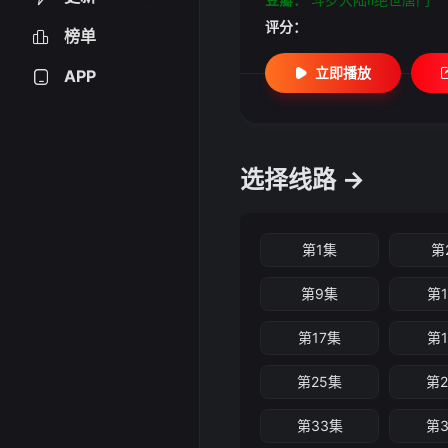
评分：
榜单
立即播放
APP
选择线路 →
第1集
第
第9集
第
第17集
第
第25集
第
第33集
第