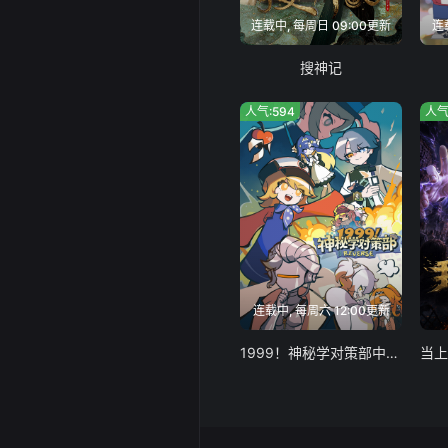
第121集
第1
连载中, 每周日 09:00更新
连
第129集
第1
搜神记
第137集
第1
人气:594
人气
第145集
第1
第153集
第1
第161集
第1
连载中, 每周六 12:00更新
1999！神秘学对策部中配版