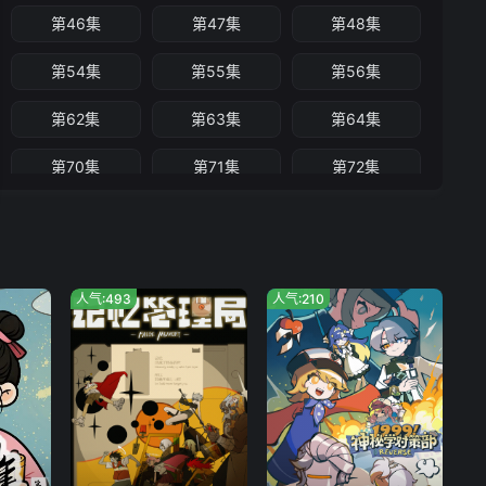
第46集
第47集
第48集
第54集
第55集
第56集
第62集
第63集
第64集
第70集
第71集
第72集
第78集
第79集
第80集
第86集
第87集
第88集
人气:493
人气:210
第94集
第95集
第96集
第102集
第103集
第104集
第110集
第111集
第112集
第118集
第119集
第120集