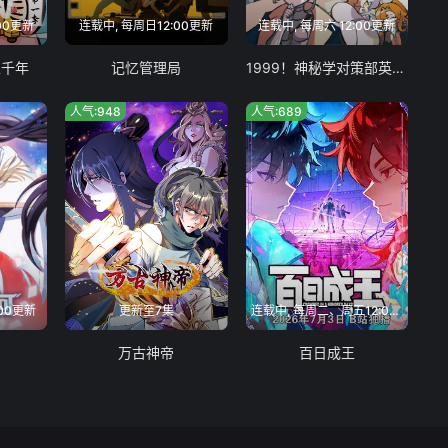
第126集
第127集
第128集
:00更新
连载中, 每周日12:00更新
连载中, 每周六 12:00更新
第134集
第135集
第136集
五千年
记忆管理局
1999！神秘学对策部英配版
第142集
第143集
第144集
人气:948
人气:689
第150集
第151集
第152集
第158集
第159集
第160集
:00更新
更新至7集
连载中, 每周二、周五12:00更新
万古神帝
百日成王