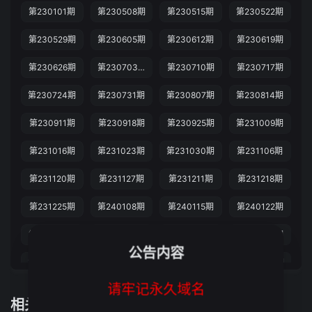
第230101期
第230508期
第230515期
第230522期
第230529期
第230605期
第230612期
第230619期
第230626期
第230703期
第230710期
第230717期
第230724期
第230731期
第230807期
第230814期
第230911期
第230918期
第230925期
第231009期
第231016期
第231023期
第231030期
第231106期
第231120期
第231127期
第231211期
第231218期
第231225期
第240108期
第240115期
第240122期
第240129期
第240205期
第240219期
第240226期
公告内容
第240304期
第240311期
第240318期
第240325期
请牢记永久域名
第240401期
第240408期
第240415期
第240422期
相关推荐