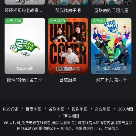
第260104期
第260111期
第260118期
第260125期
环环相扣的老故事第一季
帮我找房子吧
屋塔房的问题儿童
第260201期
第260208期
第260215期
第260222期
人气:236
人气:939
人气:61
第260301期
第260308期
第260315期
第260322期
第260329期
第260405期
第260412期
第260419期
第260426期
第260503期
第260510期
第260517期
第260524期
第260531期
第260607期
第260614期
第260805期
第6期
第260805期
第260621期
第260628期
第260705期
第260712期
踢球的她们 第二季
卧底厨神
刘在街头 第四季
第260719期
第260726期
第260802期
RSS订阅
百度地图
谷歌地图
搜狗地图
必应地图
360地图
神马地图
66 大片网_免费电影在线观看_最新动漫高清手机在线看本站所有内容均来自互联
网分享站点所提供的公开引用信息，未提供信息上传、存储服务