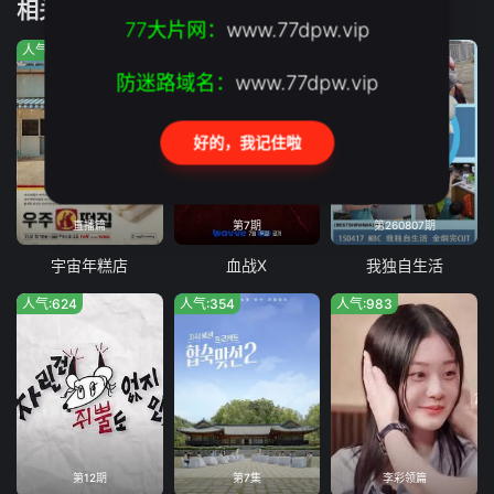
相关推荐
77大片网：
www.77dpw.vip
第240420期
第240427期
第240504期
第240511期
人气:233
人气:176
人气:644
第240518期
第240525期
第240601期
第240608期
防迷路域名：
www.77dpw.vip
第240615期
第240622期
第240629期
第240706期
好的，我记住啦
第240713期
第240720期
第240817期
第240824期
第240831期
第240907期
第240914期
第240921期
直播篇
第7期
第260807期
第240928期
第241005期
第241012期
第241019期
宇宙年糕店
血战X
我独自生活
第241026期
第241102期
第241109期
第241116期
人气:624
人气:354
人气:983
第241123期
第241130期
第241221期
第241228期
第250111期
第250118期
第250125期
第250201期
第250208期
第250215期
第250222期
第250301期
第250308期
第250315期
第250322期
第250329期
第12期
第7集
李彩领篇